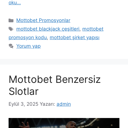
oku…
Kategoriler
Mottobet Promosyonlar
Etiketler
mottobet blackjack çeşitleri
,
mottobet
promosyon kodu
,
mottobet şirket yapısı
Yorum yap
Mottobet Benzersiz
Slotlar
Eylül 3, 2025
Yazarı:
admin