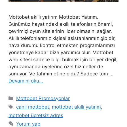
Mottobet akıllı yatırım Mottobet Yatırım.
Günümüz hayatındaki akıllı telefonların önemi,
çevrimiçi oyun sitelerinin lider olmasını sağlar.
Akıllı telefonlarımız kişisel asistanlarımız gibidir,
hava durumu kontrol etmekten programlarımızı
yönetmeye kadar bize yardımcı olur. Mottobet
web sitesi sadece bilgi bulmak için bir yer değil,
aynı zamanda üyelerine özel hizmetler de
sunuyor. Ve tahmin et ne oldu? Sadece tüm …
Devamını oku…
Kategoriler
Mottobet Promosyonlar
Etiketler
canli mottobet
,
mottobet akıllı yatırım
,
mottobet ücretsiz adres
Yorum yap