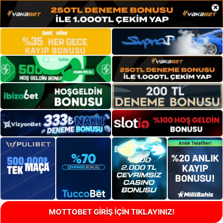
×
MOTTOBET GİRİŞ İÇİN TIKLAYINIZ!