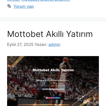
Yorum yap
Mottobet Akıllı Yatırım
Eylül 27, 2025
Yazarı:
admin