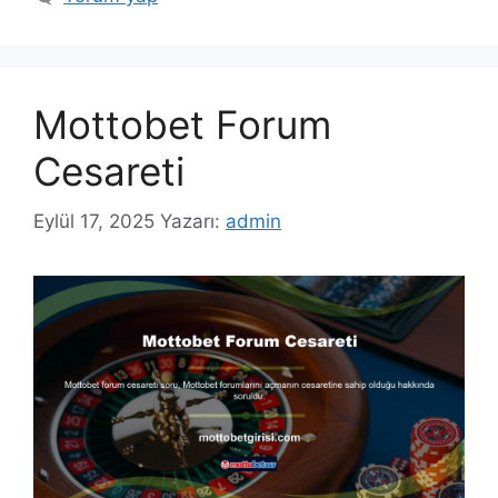
Mottobet Forum
Cesareti
Eylül 17, 2025
Yazarı:
admin