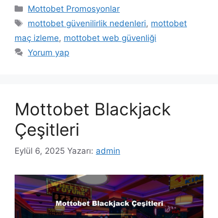
Kategoriler
Mottobet Promosyonlar
Etiketler
mottobet güvenilirlik nedenleri
,
mottobet
maç izleme
,
mottobet web güvenliği
Yorum yap
Mottobet Blackjack
Çeşitleri
Eylül 6, 2025
Yazarı:
admin