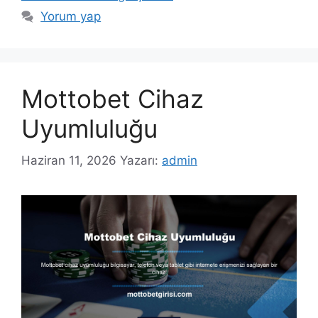
Yorum yap
Mottobet Cihaz
Uyumluluğu
Haziran 11, 2026
Yazarı:
admin