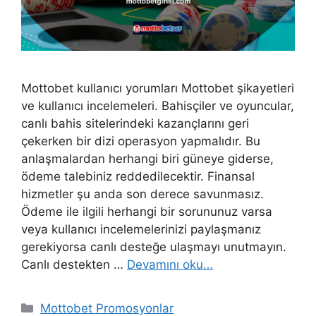
Mottobet kullanıcı yorumları Mottobet şikayetleri
ve kullanıcı incelemeleri. Bahisçiler ve oyuncular,
canlı bahis sitelerindeki kazançlarını geri
çekerken bir dizi operasyon yapmalıdır. Bu
anlaşmalardan herhangi biri güneye giderse,
ödeme talebiniz reddedilecektir. Finansal
hizmetler şu anda son derece savunmasız.
Ödeme ile ilgili herhangi bir sorununuz varsa
veya kullanıcı incelemelerinizi paylaşmanız
gerekiyorsa canlı desteğe ulaşmayı unutmayın.
Canlı destekten …
Devamını oku…
Kategoriler
Mottobet Promosyonlar