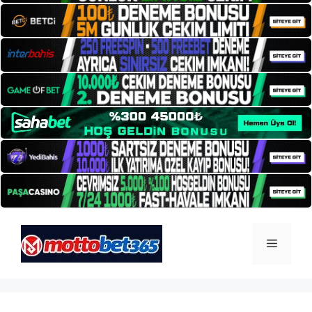
İçeriğe
atla
Menü