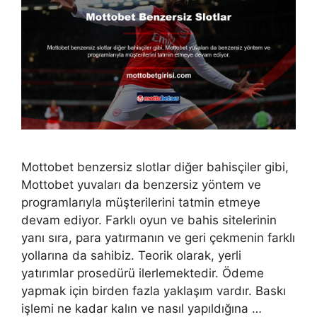
Mottobet benzersiz slotlar diğer bahisçiler gibi,
Mottobet yuvaları da benzersiz yöntem ve
programlarıyla müşterilerini tatmin etmeye
devam ediyor. Farklı oyun ve bahis sitelerinin
yanı sıra, para yatırmanın ve geri çekmenin farklı
yollarına da sahibiz. Teorik olarak, yerli
yatırımlar prosedürü ilerlemektedir. Ödeme
yapmak için birden fazla yaklaşım vardır. Baskı
işlemi ne kadar kalın ve nasıl yapıldığına …