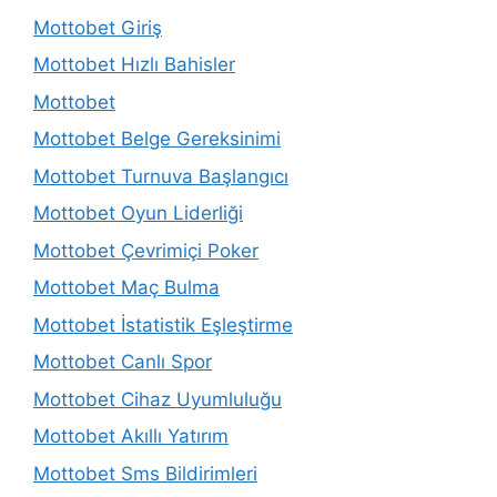
Mottobet Giriş
Mottobet Hızlı Bahisler
Mottobet
Mottobet Belge Gereksinimi
Mottobet Turnuva Başlangıcı
Mottobet Oyun Liderliği
Mottobet Çevrimiçi Poker
Mottobet Maç Bulma
Mottobet İstatistik Eşleştirme
Mottobet Canlı Spor
Mottobet Cihaz Uyumluluğu
Mottobet Akıllı Yatırım
Mottobet Sms Bildirimleri