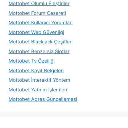
Mottobet Olumlu Eleştiriler
Mottobet Forum Cesareti
Mottobet Kullanıcı Yorumları
Mottobet Web Güvenliği
Mottobet Blackjack Çeşitleri
Mottobet Benzersiz Slotlar
Mottobet Tv Özelliği
Mottobet Kayıt Belgeleri
Mottobet İnteraktif Yöntem
Mottobet Yatırım İşlemleri
Mottobet Adres Güncellemesi