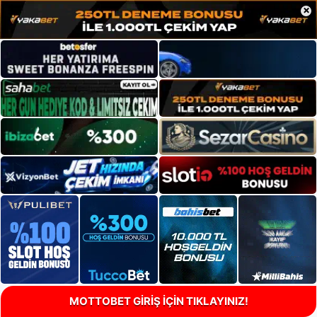
×
MOTTOBET GİRİŞ İÇİN TIKLAYINIZ!