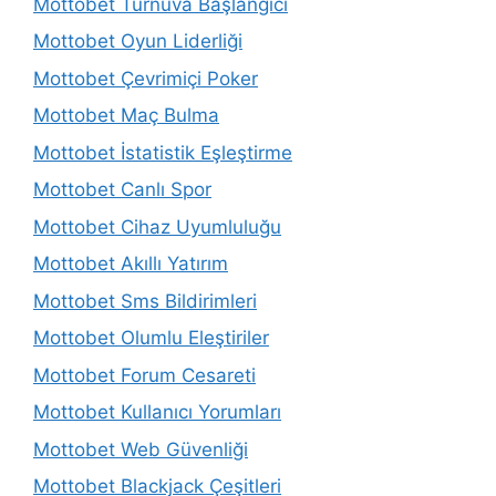
Mottobet Turnuva Başlangıcı
Mottobet Oyun Liderliği
Mottobet Çevrimiçi Poker
Mottobet Maç Bulma
Mottobet İstatistik Eşleştirme
Mottobet Canlı Spor
Mottobet Cihaz Uyumluluğu
Mottobet Akıllı Yatırım
Mottobet Sms Bildirimleri
Mottobet Olumlu Eleştiriler
Mottobet Forum Cesareti
Mottobet Kullanıcı Yorumları
Mottobet Web Güvenliği
Mottobet Blackjack Çeşitleri