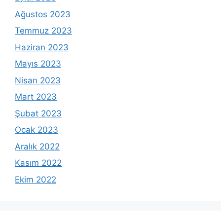
Ağustos 2023
Temmuz 2023
Haziran 2023
Mayıs 2023
Nisan 2023
Mart 2023
Şubat 2023
Ocak 2023
Aralık 2022
Kasım 2022
Ekim 2022