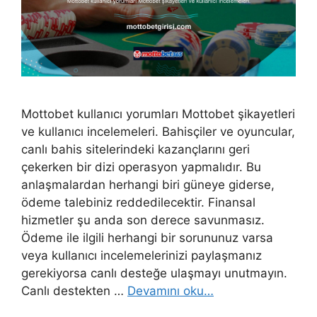
Mottobet kullanıcı yorumları Mottobet şikayetleri
ve kullanıcı incelemeleri. Bahisçiler ve oyuncular,
canlı bahis sitelerindeki kazançlarını geri
çekerken bir dizi operasyon yapmalıdır. Bu
anlaşmalardan herhangi biri güneye giderse,
ödeme talebiniz reddedilecektir. Finansal
hizmetler şu anda son derece savunmasız.
Ödeme ile ilgili herhangi bir sorununuz varsa
veya kullanıcı incelemelerinizi paylaşmanız
gerekiyorsa canlı desteğe ulaşmayı unutmayın.
Canlı destekten …
Devamını oku…