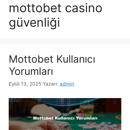
mottobet casino
güvenliği
Mottobet Kullanıcı
Yorumları
Eylül 13, 2025
Yazarı:
admin