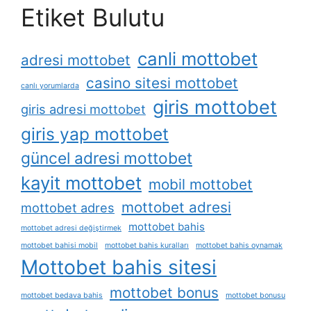
Etiket Bulutu
canli mottobet
adresi mottobet
casino sitesi mottobet
canlı yorumlarda
giris mottobet
giris adresi mottobet
giris yap mottobet
güncel adresi mottobet
kayit mottobet
mobil mottobet
mottobet adresi
mottobet adres
mottobet bahis
mottobet adresi değiştirmek
mottobet bahisi mobil
mottobet bahis kuralları
mottobet bahis oynamak
Mottobet bahis sitesi
mottobet bonus
mottobet bedava bahis
mottobet bonusu