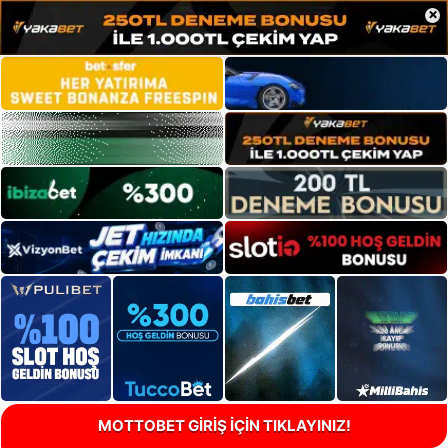
×
MOTTOBET GİRİŞ İÇİN TIKLAYINIZ!