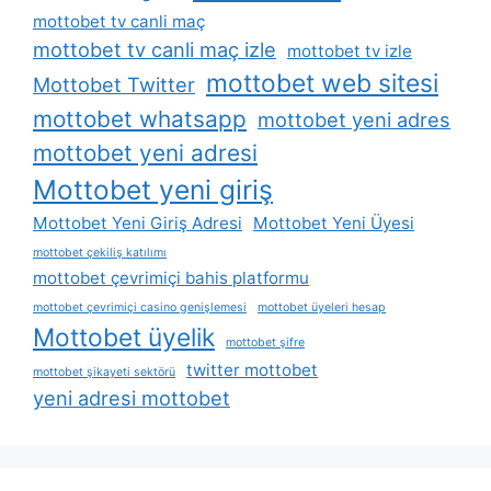
mottobet tv canli maç
mottobet tv canli maç izle
mottobet tv izle
mottobet web sitesi
Mottobet Twitter
mottobet whatsapp
mottobet yeni adres
mottobet yeni adresi
Mottobet yeni giriş
Mottobet Yeni Giriş Adresi
Mottobet Yeni Üyesi
mottobet çekiliş katılımı
mottobet çevrimiçi bahis platformu
mottobet çevrimiçi casino genişlemesi
mottobet üyeleri hesap
Mottobet üyelik
mottobet şifre
twitter mottobet
mottobet şikayeti sektörü
yeni adresi mottobet