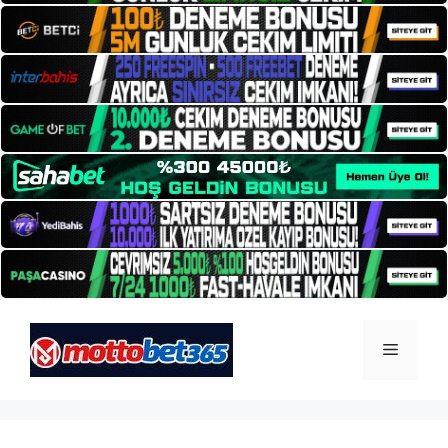
İçeriğe
atla
Menü