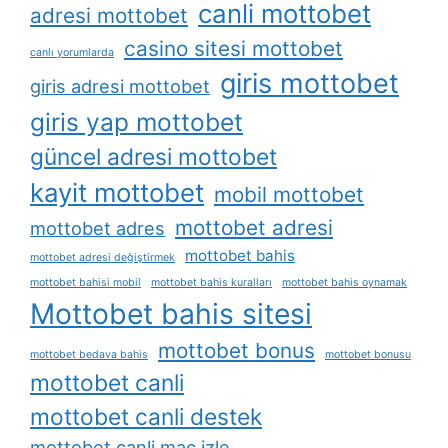
canli mottobet
adresi mottobet
casino sitesi mottobet
canlı yorumlarda
giris mottobet
giris adresi mottobet
giris yap mottobet
güncel adresi mottobet
kayit mottobet
mobil mottobet
mottobet adresi
mottobet adres
mottobet bahis
mottobet adresi değiştirmek
mottobet bahisi mobil
mottobet bahis kuralları
mottobet bahis oynamak
Mottobet bahis sitesi
mottobet bonus
mottobet bedava bahis
mottobet bonusu
mottobet canli
mottobet canli destek
mottobet canli maç izle