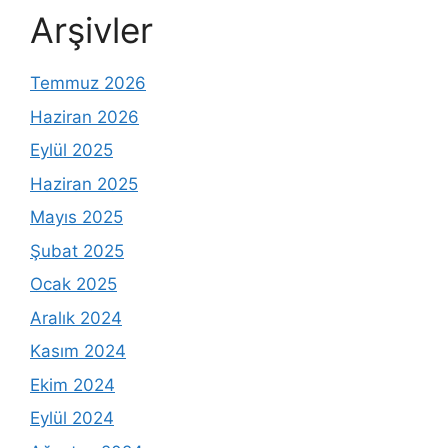
Arşivler
Temmuz 2026
Haziran 2026
Eylül 2025
Haziran 2025
Mayıs 2025
Şubat 2025
Ocak 2025
Aralık 2024
Kasım 2024
Ekim 2024
Eylül 2024