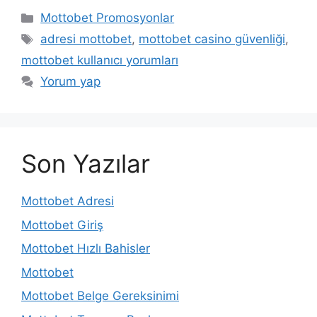
Kategoriler
Mottobet Promosyonlar
Etiketler
adresi mottobet
,
mottobet casino güvenliği
,
mottobet kullanıcı yorumları
Yorum yap
Son Yazılar
Mottobet Adresi
Mottobet Giriş
Mottobet Hızlı Bahisler
Mottobet
Mottobet Belge Gereksinimi