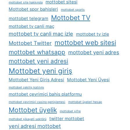
mottobet sitesi
mottobet site hakkında
Mottobet spor bahisleri
mottobet sports
Mottobet TV
mottobet telegram
mottobet tv canli maç
mottobet tv canli maç izle
mottobet tv izle
mottobet web sitesi
Mottobet Twitter
mottobet whatsapp
mottobet yeni adres
mottobet yeni adresi
Mottobet yeni giriş
Mottobet Yeni Giriş Adresi
Mottobet Yeni Üyesi
mottobet çekiliş katılımı
mottobet çevrimiçi bahis platformu
mottobet çevrimiçi casino genişlemesi
mottobet üyeleri hesap
Mottobet üyelik
mottobet şifre
twitter mottobet
mottobet şikayeti sektörü
yeni adresi mottobet