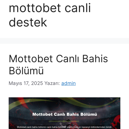
mottobet canli
destek
Mottobet Canlı Bahis
Bölümü
Mayıs 17, 2025
Yazarı:
admin