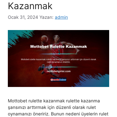
Kazanmak
Ocak 31, 2024
Yazarı:
admin
Mottobet rulette kazanmak rulette kazanma
şansınızı arttırmak için düzenli olarak rulet
oynamanızı öneririz. Bunun nedeni üyelerin rulet