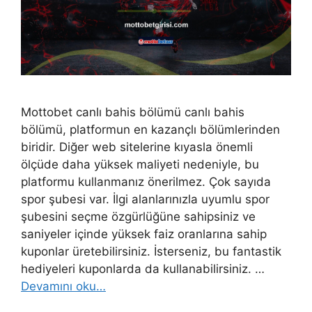
Mottobet canlı bahis bölümü canlı bahis
bölümü, platformun en kazançlı bölümlerinden
biridir. Diğer web sitelerine kıyasla önemli
ölçüde daha yüksek maliyeti nedeniyle, bu
platformu kullanmanız önerilmez. Çok sayıda
spor şubesi var. İlgi alanlarınızla uyumlu spor
şubesini seçme özgürlüğüne sahipsiniz ve
saniyeler içinde yüksek faiz oranlarına sahip
kuponlar üretebilirsiniz. İsterseniz, bu fantastik
hediyeleri kuponlarda da kullanabilirsiniz. …
Devamını oku…