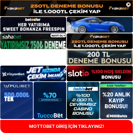
×
MOTTOBET GİRİŞ İÇİN TIKLAYINIZ!