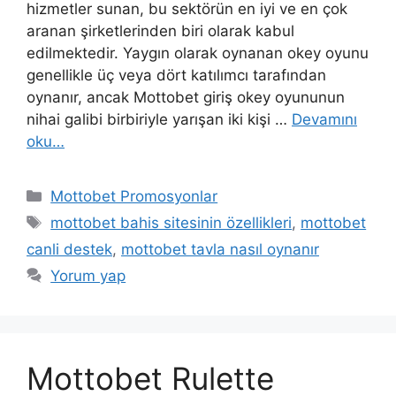
hizmetler sunan, bu sektörün en iyi ve en çok
aranan şirketlerinden biri olarak kabul
edilmektedir. Yaygın olarak oynanan okey oyunu
genellikle üç veya dört katılımcı tarafından
oynanır, ancak Mottobet giriş okey oyununun
nihai galibi birbiriyle yarışan iki kişi …
Devamını
oku…
Kategoriler
Mottobet Promosyonlar
Etiketler
mottobet bahis sitesinin özellikleri
,
mottobet
canli destek
,
mottobet tavla nasıl oynanır
Yorum yap
Mottobet Rulette