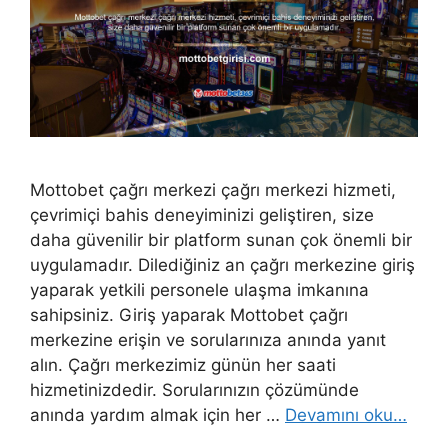
Mottobet çağrı merkezi çağrı merkezi hizmeti,
çevrimiçi bahis deneyiminizi geliştiren, size
daha güvenilir bir platform sunan çok önemli bir
uygulamadır. Dilediğiniz an çağrı merkezine giriş
yaparak yetkili personele ulaşma imkanına
sahipsiniz. Giriş yaparak Mottobet çağrı
merkezine erişin ve sorularınıza anında yanıt
alın. Çağrı merkezimiz günün her saati
hizmetinizdedir. Sorularınızın çözümünde
anında yardım almak için her …
Devamını oku…