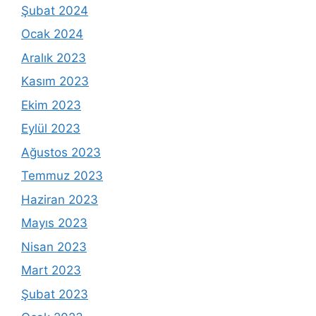
Şubat 2024
Ocak 2024
Aralık 2023
Kasım 2023
Ekim 2023
Eylül 2023
Ağustos 2023
Temmuz 2023
Haziran 2023
Mayıs 2023
Nisan 2023
Mart 2023
Şubat 2023