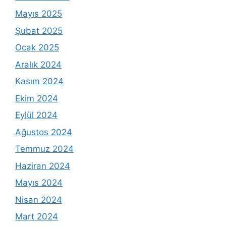
Mayıs 2025
Şubat 2025
Ocak 2025
Aralık 2024
Kasım 2024
Ekim 2024
Eylül 2024
Ağustos 2024
Temmuz 2024
Haziran 2024
Mayıs 2024
Nisan 2024
Mart 2024