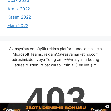
Ocak 2023
Aralık 2022
Kasım 2022
Ekim 2022
Avrasya'nın en büyük reklam platformunda olmak için
Microsoft Teams:
reklam@avrasyamarketing.com
adresimizden veya Telegram: @Avrasyamarketing
adresimizden irtibat kurabilirsiniz. (Tek iletişim
adreslerimiz teams / telegram ve mail adresimizdir.
Harici hiçbir iletişim adresimiz bulunmamaktadır.
Lütfen itibar etmeyiniz.) Türkiye yasalarına göre 7258
sayılı kanun uyarınca yasa dışı bahis oynamanın
cezaları mevcuttur. Şu an bulunduğunuz site hiç bir
şekilde illegal bahis oyunları oynatmıyor ve oynamaya
aracı olmuyordur.
betcas
|
betpublic
|
benimbahis
|
×
betsound
|
bettito
|
talisbet
|
milyonerbahis
|
betpark