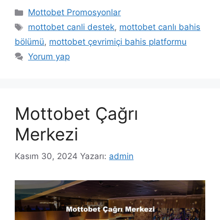
Kategoriler
Mottobet Promosyonlar
Etiketler
mottobet canli destek
,
mottobet canlı bahis
bölümü
,
mottobet çevrimiçi bahis platformu
Yorum yap
Mottobet Çağrı
Merkezi
Kasım 30, 2024
Yazarı:
admin