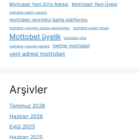
Mottobet Yeni Giriş Adresi
Mottobet Yeni Üyesi
mottobet çekiliş katılımı
mottobet çevrimiçi bahis platformu
mottobet çevrimiçi casino genişlemesi
mottobet üyeleri hesap
Mottobet üyelik
mottobet şifre
twitter mottobet
mottobet şikayeti sektörü
yeni adresi mottobet
Arşivler
Temmuz 2026
Haziran 2026
Eylül 2025
Haziran 2025