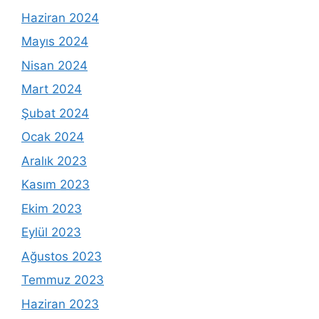
Haziran 2024
Mayıs 2024
Nisan 2024
Mart 2024
Şubat 2024
Ocak 2024
Aralık 2023
Kasım 2023
Ekim 2023
Eylül 2023
Ağustos 2023
Temmuz 2023
Haziran 2023