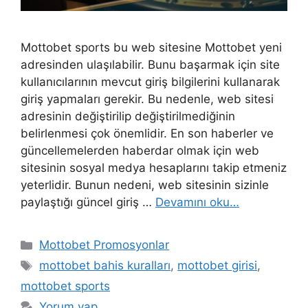
Mottobet sports bu web sitesine Mottobet yeni
adresinden ulaşılabilir. Bunu başarmak için site
kullanıcılarının mevcut giriş bilgilerini kullanarak
giriş yapmaları gerekir. Bu nedenle, web sitesi
adresinin değiştirilip değiştirilmediğinin
belirlenmesi çok önemlidir. En son haberler ve
güncellemelerden haberdar olmak için web
sitesinin sosyal medya hesaplarını takip etmeniz
yeterlidir. Bunun nedeni, web sitesinin sizinle
paylaştığı güncel giriş …
Devamını oku…
Kategoriler
Mottobet Promosyonlar
Etiketler
mottobet bahis kuralları
,
mottobet girisi
,
mottobet sports
Yorum yap