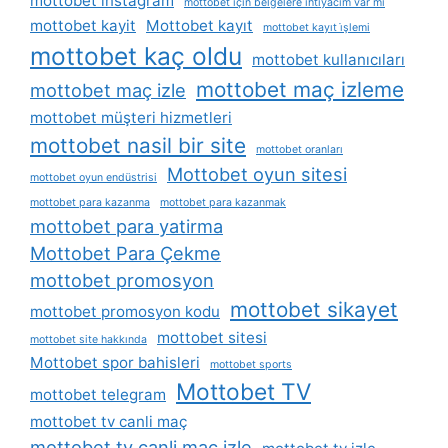
mottobet instagram
mottobet i̇çin belgelere i̇htiyacım var mı
mottobet kayit
Mottobet kayıt
mottobet kayıt i̇şlemi
mottobet kaç oldu
mottobet kullanıcıları
mottobet maç izleme
mottobet maç izle
mottobet müşteri hizmetleri
mottobet nasil bir site
mottobet oranları
Mottobet oyun sitesi
mottobet oyun endüstrisi
mottobet para kazanma
mottobet para kazanmak
mottobet para yatirma
Mottobet Para Çekme
mottobet promosyon
mottobet sikayet
mottobet promosyon kodu
mottobet sitesi
mottobet site hakkında
Mottobet spor bahisleri
mottobet sports
Mottobet TV
mottobet telegram
mottobet tv canli maç
mottobet tv canli maç izle