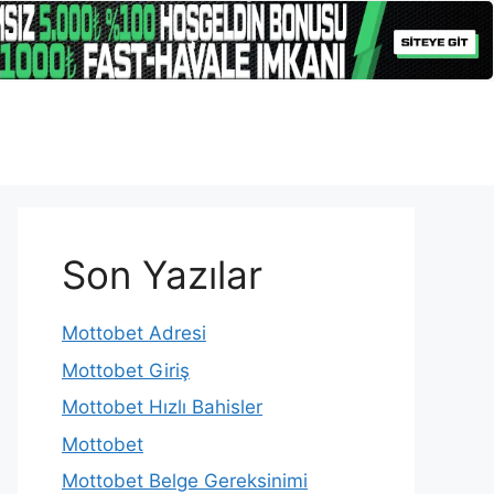
Son Yazılar
Mottobet Adresi
Mottobet Giriş
Mottobet Hızlı Bahisler
Mottobet
Mottobet Belge Gereksinimi