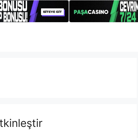
tkinleştir