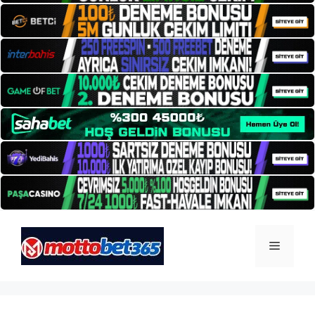
İçeriğe
atla
Menü