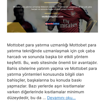
Mottobet para yatırma uzmanlığı Mottobet para
yatırma tekniğinde uzmanlaşmak için çok çaba
harcadı ve sonunda başka bir etkili yöntem
keşfetti. Bu, web sitesinde önemli bir avantajdır.
Bahis sitelerine yatırım yapma ve Mottobet para
yatırma yöntemleri konusunda bilgili olan
bahisçiler, başkalarına bu konuda baskı
yapmazlar. Bazı yerlerde aşırı kısıtlamalar
varken diğerlerinde kısıtlamalar minimum
düzeydedir, bu da …
Devamını oku…