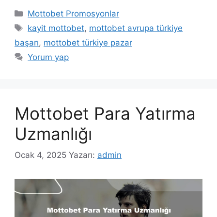
Kategoriler
Mottobet Promosyonlar
Etiketler
kayit mottobet
,
mottobet avrupa türkiye
başarı
,
mottobet türkiye pazar
Yorum yap
Mottobet Para Yatırma
Uzmanlığı
Ocak 4, 2025
Yazarı:
admin