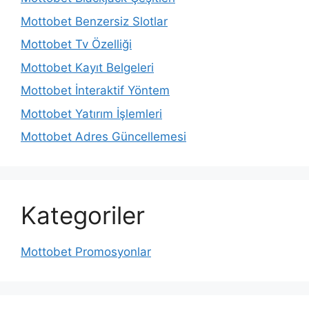
Mottobet Benzersiz Slotlar
Mottobet Tv Özelliği
Mottobet Kayıt Belgeleri
Mottobet İnteraktif Yöntem
Mottobet Yatırım İşlemleri
Mottobet Adres Güncellemesi
Kategoriler
Mottobet Promosyonlar