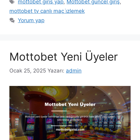
Etiketler
mottobet giris yap
,
Mottobet güncel giriş
,
mottobet tv canlı maç i̇zlemek
Yorum yap
Mottobet Yeni Üyeler
Ocak 25, 2025
Yazarı:
admin