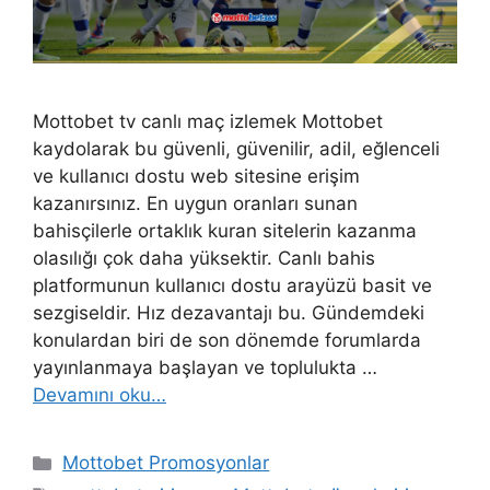
Mottobet tv canlı maç izlemek Mottobet
kaydolarak bu güvenli, güvenilir, adil, eğlenceli
ve kullanıcı dostu web sitesine erişim
kazanırsınız. En uygun oranları sunan
bahisçilerle ortaklık kuran sitelerin kazanma
olasılığı çok daha yüksektir. Canlı bahis
platformunun kullanıcı dostu arayüzü basit ve
sezgiseldir. Hız dezavantajı bu. Gündemdeki
konulardan biri de son dönemde forumlarda
yayınlanmaya başlayan ve toplulukta …
Devamını oku…
Kategoriler
Mottobet Promosyonlar