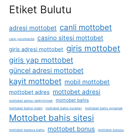
Etiket Bulutu
canli mottobet
adresi mottobet
casino sitesi mottobet
canlı yorumlarda
giris mottobet
giris adresi mottobet
giris yap mottobet
güncel adresi mottobet
kayit mottobet
mobil mottobet
mottobet adresi
mottobet adres
mottobet bahis
mottobet adresi değiştirmek
mottobet bahisi mobil
mottobet bahis kuralları
mottobet bahis oynamak
Mottobet bahis sitesi
mottobet bonus
mottobet bedava bahis
mottobet bonusu