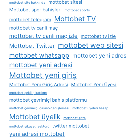
mottobet sitesi
mottobet site hakkında
Mottobet spor bahisleri
mottobet sports
Mottobet TV
mottobet telegram
mottobet tv canli maç
mottobet tv canli maç izle
mottobet tv izle
mottobet web sitesi
Mottobet Twitter
mottobet whatsapp
mottobet yeni adres
mottobet yeni adresi
Mottobet yeni giriş
Mottobet Yeni Giriş Adresi
Mottobet Yeni Üyesi
mottobet çekiliş katılımı
mottobet çevrimiçi bahis platformu
mottobet çevrimiçi casino genişlemesi
mottobet üyeleri hesap
Mottobet üyelik
mottobet şifre
twitter mottobet
mottobet şikayeti sektörü
yeni adresi mottobet