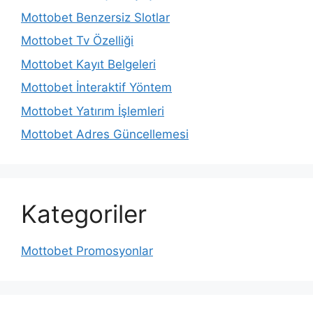
Mottobet Benzersiz Slotlar
Mottobet Tv Özelliği
Mottobet Kayıt Belgeleri
Mottobet İnteraktif Yöntem
Mottobet Yatırım İşlemleri
Mottobet Adres Güncellemesi
Kategoriler
Mottobet Promosyonlar