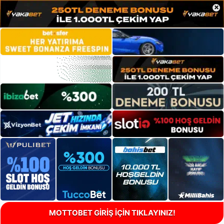
×
MOTTOBET GİRİŞ İÇİN TIKLAYINIZ!