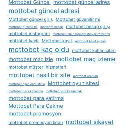
Mottobet Güncel
mottobet güncel adres
mottobet güncel adresi
Mottobet güncel giriş
Mottobet güvenilir mi
mottobet hesap girişi
mottobet güvenli mi
mottobet hesap
mottobet instagram
mottobet i̇çin belgelere i̇htiyacım var mı
mottobet kayit
Mottobet kayıt
mottobet kayıt i̇şlemi
mottobet kaç oldu
mottobet kullanıcıları
mottobet maç izleme
mottobet maç izle
mottobet müşteri hizmetleri
mottobet nasil bir site
mottobet oranları
Mottobet oyun sitesi
mottobet oyun endüstrisi
mottobet para kazanma
mottobet para kazanmak
mottobet para yatirma
Mottobet Para Çekme
mottobet promosyon
mottobet sikayet
mottobet promosyon kodu