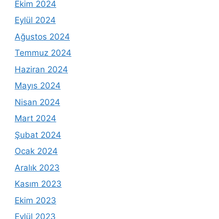
Ekim 2024
Eylül 2024
Ağustos 2024
Temmuz 2024
Haziran 2024
Mayıs 2024
Nisan 2024
Mart 2024
Şubat 2024
Ocak 2024
Aralık 2023
Kasım 2023
Ekim 2023
Eylül 2023