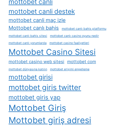
mottobet canli
mottobet canli destek
mottobet canli maç izle
Mottobet canlı bahis
mottobet canlı bahis platformu
mottobet canlı bahis sitesi
mottobet canlı casino oyunu nedir
mottobet canlı yorumlarda
mottobet casino faaliyetleri
Mottobet Casino Sitesi
mottobet casino web sitesi
mottobet com
mottobet dünyasına katılın
mottobet erişimi engelleme
mottobet girisi
mottobet giris twitter
mottobet giris yap
Mottobet Giriş
Mottobet giriş adresi