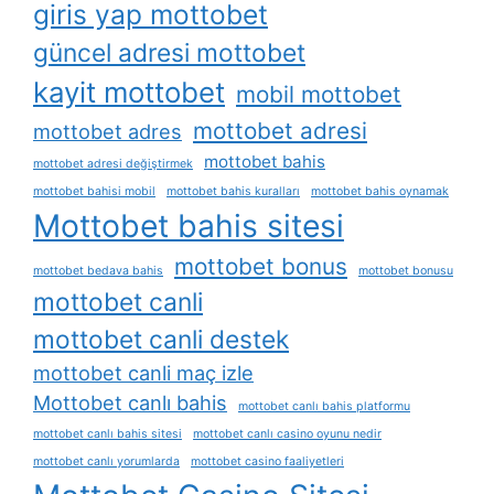
giris yap mottobet
güncel adresi mottobet
kayit mottobet
mobil mottobet
mottobet adresi
mottobet adres
mottobet bahis
mottobet adresi değiştirmek
mottobet bahisi mobil
mottobet bahis kuralları
mottobet bahis oynamak
Mottobet bahis sitesi
mottobet bonus
mottobet bedava bahis
mottobet bonusu
mottobet canli
mottobet canli destek
mottobet canli maç izle
Mottobet canlı bahis
mottobet canlı bahis platformu
mottobet canlı bahis sitesi
mottobet canlı casino oyunu nedir
mottobet canlı yorumlarda
mottobet casino faaliyetleri