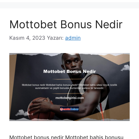
Mottobet Bonus Nedir
Kasım 4, 2023
Yazarı:
admin
Mottobet bonus nedir Mottobet bahis bonusu