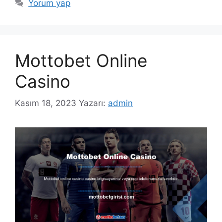
Yorum yap
Mottobet Online
Casino
Kasım 18, 2023
Yazarı:
admin