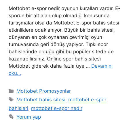
Mottobet e-spor nedir oyunun kuralları vardır. E-
sporun bir alt alan olup olmadığı konusunda
tartışmalar olsa da Mottobet E-spor bahis sitesi
etkinliklere odaklanıyor. Büyük bir bahis sitesi,
dünyanın en çok oynanan çevrimiçi oyun
turnuvasında geri dönüş yapıyor. Tıpkı spor
bahislerinde olduğu gibi bu popüler sitede de
kazanabilirsiniz. Online spor bahis sitesi
Mottobet giderek daha fazla üye …
Devamını
oku…
Kategoriler
Mottobet Promosyonlar
Etiketler
Mottobet bahis sitesi
,
mottobet e-spor
bahisleri
,
mottobet e-spor nedir
Yorum yap