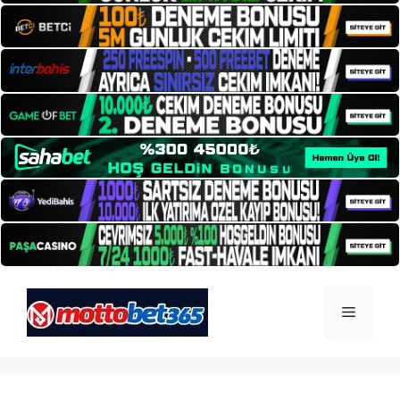
İçeriğe
atla
Menü