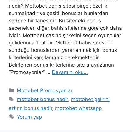
nedir? Mottobet bahis sitesi birçok özellik
sunmaktadır ve çeşitli bonuslar bunlardan
sadece bir tanesidir. Bu sitedeki bonus
seçenekleri diğer bahis sitelerine göre çok daha
iyidir. Mottobet casino şirketini seçen oyuncular
gelirlerini artırabilir. Mottobet bahis sitesinin
sunduğu bonuslardan yararlanmak için bonus
kriterlerini karşılamanız gerekmektedir.
Belirlenen bonus kriterlerine site arayüzünün
“Promosyonlar” …
Devamını oku…
Kategoriler
Mottobet Promosyonlar
Etiketler
mottobet bonus nedir
,
mottobet gelirini
artırın bonus nedir
,
mottobet whatsapp
Yorum yap