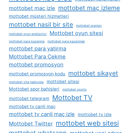
mottobet maç izleme
mottobet maç izle
mottobet müşteri hizmetleri
mottobet nasil bir site
mottobet oranları
Mottobet oyun sitesi
mottobet oyun endüstrisi
mottobet para kazanma
mottobet para kazanmak
mottobet para yatirma
Mottobet Para Çekme
mottobet promosyon
mottobet sikayet
mottobet promosyon kodu
mottobet sitesi
mottobet site hakkında
Mottobet spor bahisleri
mottobet sports
Mottobet TV
mottobet telegram
mottobet tv canli maç
mottobet tv canli maç izle
mottobet tv izle
mottobet web sitesi
Mottobet Twitter
mottobet whatsapp