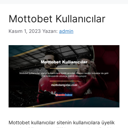
Mottobet Kullanıcılar
Kasım 1, 2023
Yazarı:
admin
Mottobet kullanıcılar sitenin kullanıcılara üyelik