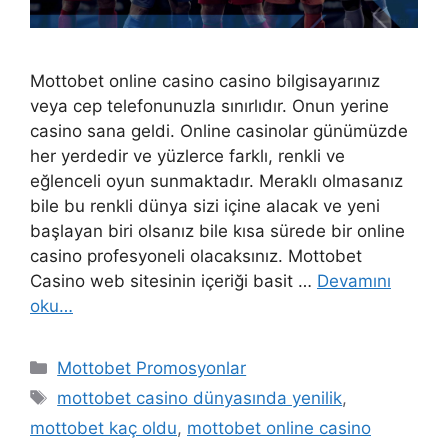
Mottobet online casino casino bilgisayarınız
veya cep telefonunuzla sınırlıdır. Onun yerine
casino sana geldi. Online casinolar günümüzde
her yerdedir ve yüzlerce farklı, renkli ve
eğlenceli oyun sunmaktadır. Meraklı olmasanız
bile bu renkli dünya sizi içine alacak ve yeni
başlayan biri olsanız bile kısa sürede bir online
casino profesyoneli olacaksınız. Mottobet
Casino web sitesinin içeriği basit …
Devamını
oku…
Kategoriler
Mottobet Promosyonlar
Etiketler
mottobet casino dünyasında yenilik
,
mottobet kaç oldu
,
mottobet online casino