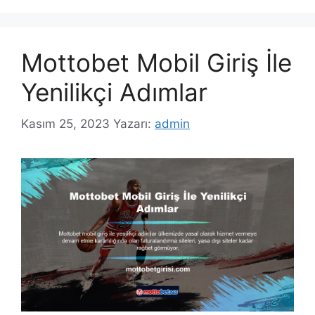
Mottobet Mobil Giriş İle
Yenilikçi Adımlar
Kasım 25, 2023
Yazarı:
admin