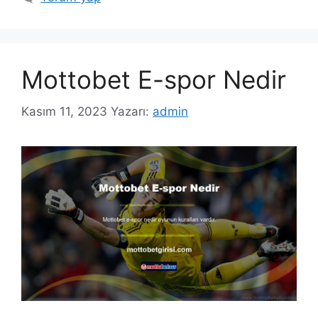
Mottobet E-spor Nedir
Kasım 11, 2023
Yazarı:
admin