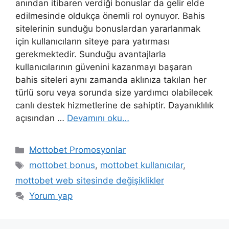
anından itibaren verdiği bonuslar da gelir elde
edilmesinde oldukça önemli rol oynuyor. Bahis
sitelerinin sunduğu bonuslardan yararlanmak
için kullanıcıların siteye para yatırması
gerekmektedir. Sunduğu avantajlarla
kullanıcılarının güvenini kazanmayı başaran
bahis siteleri aynı zamanda aklınıza takılan her
türlü soru veya sorunda size yardımcı olabilecek
canlı destek hizmetlerine de sahiptir. Dayanıklılık
açısından …
Devamını oku…
Kategoriler
Mottobet Promosyonlar
Etiketler
mottobet bonus
,
mottobet kullanıcılar
,
mottobet web sitesinde değişiklikler
Yorum yap