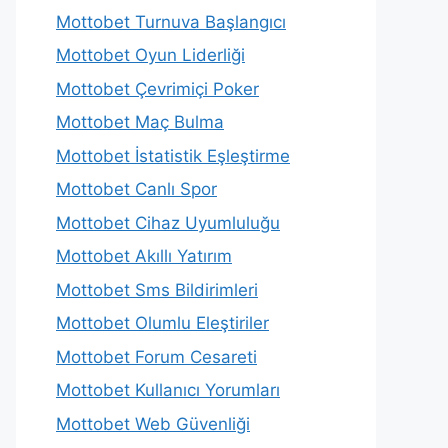
Mottobet Turnuva Başlangıcı
Mottobet Oyun Liderliği
Mottobet Çevrimiçi Poker
Mottobet Maç Bulma
Mottobet İstatistik Eşleştirme
Mottobet Canlı Spor
Mottobet Cihaz Uyumluluğu
Mottobet Akıllı Yatırım
Mottobet Sms Bildirimleri
Mottobet Olumlu Eleştiriler
Mottobet Forum Cesareti
Mottobet Kullanıcı Yorumları
Mottobet Web Güvenliği