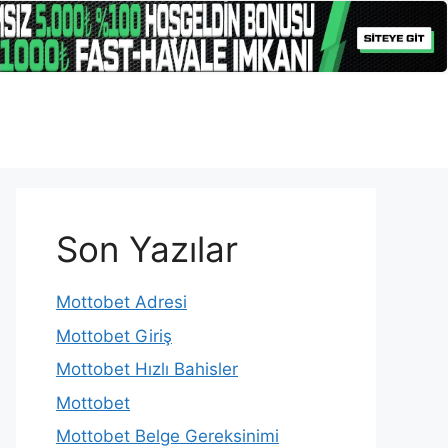
Son Yazılar
Mottobet Adresi
Mottobet Giriş
Mottobet Hızlı Bahisler
Mottobet
Mottobet Belge Gereksinimi