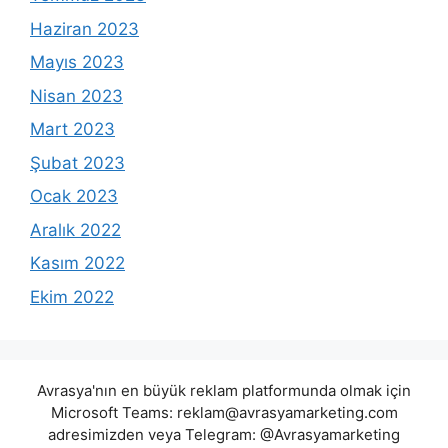
Haziran 2023
Mayıs 2023
Nisan 2023
Mart 2023
Şubat 2023
Ocak 2023
Aralık 2022
Kasım 2022
Ekim 2022
Avrasya'nın en büyük reklam platformunda olmak için
Microsoft Teams:
reklam@avrasyamarketing.com
adresimizden veya Telegram: @Avrasyamarketing