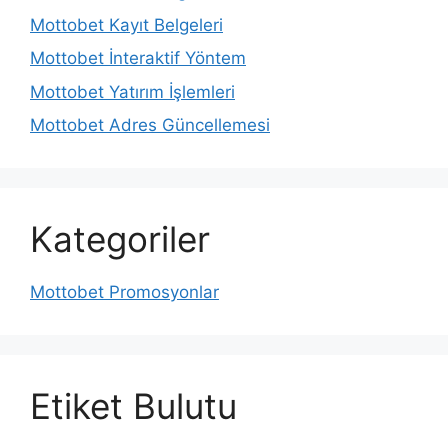
Mottobet Kayıt Belgeleri
Mottobet İnteraktif Yöntem
Mottobet Yatırım İşlemleri
Mottobet Adres Güncellemesi
Kategoriler
Mottobet Promosyonlar
Etiket Bulutu