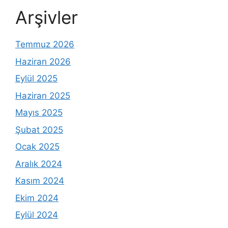
Arşivler
Temmuz 2026
Haziran 2026
Eylül 2025
Haziran 2025
Mayıs 2025
Şubat 2025
Ocak 2025
Aralık 2024
Kasım 2024
Ekim 2024
Eylül 2024