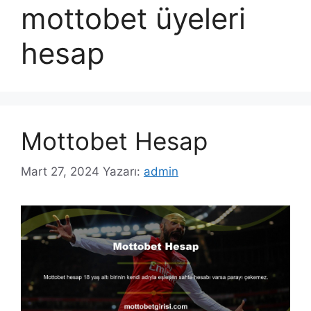
mottobet üyeleri
hesap
Mottobet Hesap
Mart 27, 2024
Yazarı:
admin