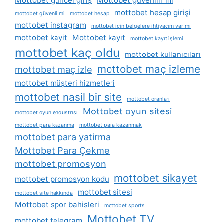
Mottobet güncel giriş
Mottobet güvenilir mi
mottobet hesap girişi
mottobet güvenli mi
mottobet hesap
mottobet instagram
mottobet i̇çin belgelere i̇htiyacım var mı
mottobet kayit
Mottobet kayıt
mottobet kayıt i̇şlemi
mottobet kaç oldu
mottobet kullanıcıları
mottobet maç izleme
mottobet maç izle
mottobet müşteri hizmetleri
mottobet nasil bir site
mottobet oranları
Mottobet oyun sitesi
mottobet oyun endüstrisi
mottobet para kazanma
mottobet para kazanmak
mottobet para yatirma
Mottobet Para Çekme
mottobet promosyon
mottobet sikayet
mottobet promosyon kodu
mottobet sitesi
mottobet site hakkında
Mottobet spor bahisleri
mottobet sports
Mottobet TV
mottobet telegram