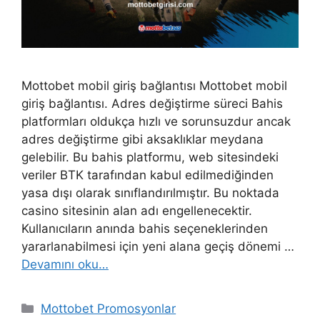
Mottobet mobil giriş bağlantısı Mottobet mobil
giriş bağlantısı. Adres değiştirme süreci Bahis
platformları oldukça hızlı ve sorunsuzdur ancak
adres değiştirme gibi aksaklıklar meydana
gelebilir. Bu bahis platformu, web sitesindeki
veriler BTK tarafından kabul edilmediğinden
yasa dışı olarak sınıflandırılmıştır. Bu noktada
casino sitesinin alan adı engellenecektir.
Kullanıcıların anında bahis seçeneklerinden
yararlanabilmesi için yeni alana geçiş dönemi …
Devamını oku…
Kategoriler
Mottobet Promosyonlar