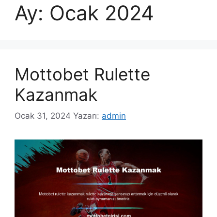
Ay:
Ocak 2024
Mottobet Rulette
Kazanmak
Ocak 31, 2024
Yazarı:
admin