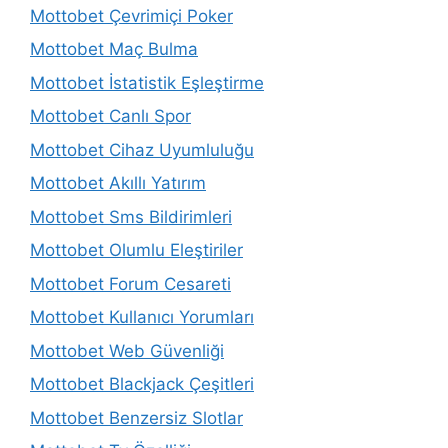
Mottobet Çevrimiçi Poker
Mottobet Maç Bulma
Mottobet İstatistik Eşleştirme
Mottobet Canlı Spor
Mottobet Cihaz Uyumluluğu
Mottobet Akıllı Yatırım
Mottobet Sms Bildirimleri
Mottobet Olumlu Eleştiriler
Mottobet Forum Cesareti
Mottobet Kullanıcı Yorumları
Mottobet Web Güvenliği
Mottobet Blackjack Çeşitleri
Mottobet Benzersiz Slotlar