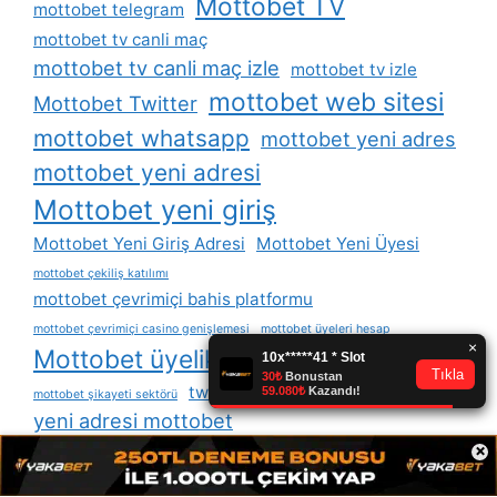
Mottobet TV
mottobet telegram
mottobet tv canli maç
mottobet tv canli maç izle
mottobet tv izle
mottobet web sitesi
Mottobet Twitter
mottobet whatsapp
mottobet yeni adres
mottobet yeni adresi
Mottobet yeni giriş
Mottobet Yeni Giriş Adresi
Mottobet Yeni Üyesi
mottobet çekiliş katılımı
mottobet çevrimiçi bahis platformu
mottobet çevrimiçi casino genişlemesi
mottobet üyeleri hesap
Mottobet üyelik
mottobet şifre
twitter mottobet
mottobet şikayeti sektörü
yeni adresi mottobet
×