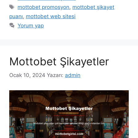
Etiketler
mottobet promosyon
,
mottobet şikayet
puanı
,
mottobet web sitesi
Yorum yap
Mottobet Şikayetler
Ocak 10, 2024
Yazarı:
admin