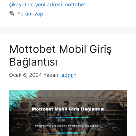
şikayetler
,
yeni adresi mottobet
Yorum yap
Mottobet Mobil Giriş
Bağlantısı
Ocak 6, 2024
Yazarı:
admin