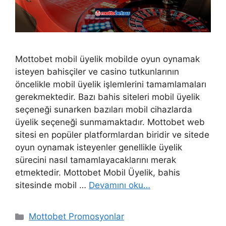
Mottobet mobil üyelik mobilde oyun oynamak
isteyen bahisçiler ve casino tutkunlarının
öncelikle mobil üyelik işlemlerini tamamlamaları
gerekmektedir. Bazı bahis siteleri mobil üyelik
seçeneği sunarken bazıları mobil cihazlarda
üyelik seçeneği sunmamaktadır. Mottobet web
sitesi en popüler platformlardan biridir ve sitede
oyun oynamak isteyenler genellikle üyelik
sürecini nasıl tamamlayacaklarını merak
etmektedir. Mottobet Mobil Üyelik, bahis
sitesinde mobil …
Devamını oku…
Kategoriler
Mottobet Promosyonlar