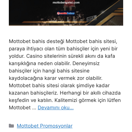
Mottobet bahis desteği Mottobet bahis sitesi,
paraya ihtiyacı olan tüm bahisçiler için yeni bir
yoldur. Casino sitelerinin sürekli akını da kafa
karışıklığına neden olabilir. Deneyimsiz
bahisçiler için hangi bahis sitesine
kaydolacağına karar vermek zor olabilir.
Mottobet bahis sitesi olarak şimdiye kadar
kazanan bahisçileriz. Herhangi bir akıllı cihazda
keşfedin ve katılın. Kalitemizi görmek için lütfen
Mottobet …
Devamını oku…
Kategoriler
Mottobet Promosyonlar