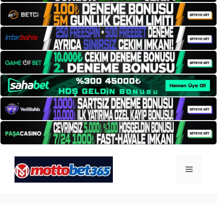
İçeriğe
atla
Menü