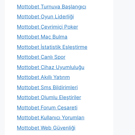
Mottobet Turnuva Başlangıcı
Mottobet Oyun Liderliği
Mottobet Çevrimiçi Poker
Mottobet Maç Bulma
Mottobet İstatistik Eşleştirme
Mottobet Canlı Spor
Mottobet Cihaz Uyumluluğu
Mottobet Akıllı Yatırım
Mottobet Sms Bildirimleri
Mottobet Olumlu Eleştiriler
Mottobet Forum Cesareti
Mottobet Kullanıcı Yorumları
Mottobet Web Güvenliği