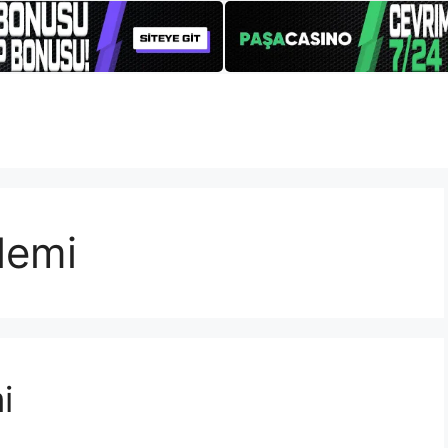
şlemi
i