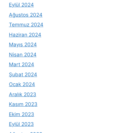
Eylül 2024
Ağustos 2024
Temmuz 2024
Haziran 2024
Mayıs 2024
Nisan 2024
Mart 2024
Şubat 2024
Ocak 2024
Aralık 2023
Kasım 2023
Ekim 2023
Eylül 2023