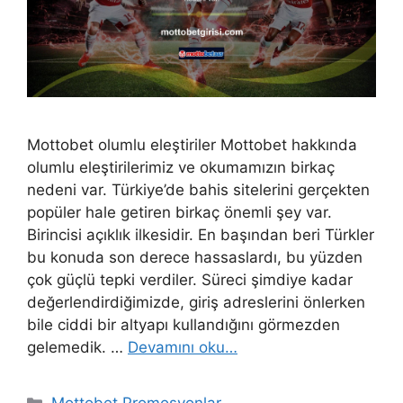
Mottobet olumlu eleştiriler Mottobet hakkında
olumlu eleştirilerimiz ve okumamızın birkaç
nedeni var. Türkiye’de bahis sitelerini gerçekten
popüler hale getiren birkaç önemli şey var.
Birincisi açıklık ilkesidir. En başından beri Türkler
bu konuda son derece hassaslardı, bu yüzden
çok güçlü tepki verdiler. Süreci şimdiye kadar
değerlendirdiğimizde, giriş adreslerini önlerken
bile ciddi bir altyapı kullandığını görmezden
gelemedik. …
Devamını oku…
Kategoriler