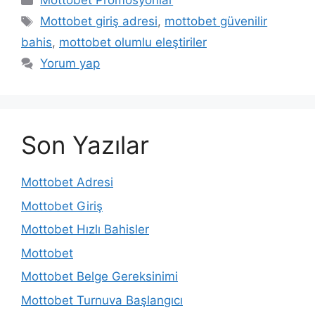
Mottobet Promosyonlar
Etiketler
Mottobet giriş adresi
,
mottobet güvenilir
bahis
,
mottobet olumlu eleştiriler
Yorum yap
Son Yazılar
Mottobet Adresi
Mottobet Giriş
Mottobet Hızlı Bahisler
Mottobet
Mottobet Belge Gereksinimi
Mottobet Turnuva Başlangıcı