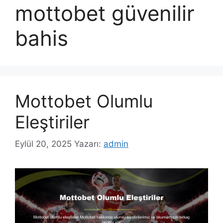
mottobet güvenilir
bahis
Mottobet Olumlu
Eleştiriler
Eylül 20, 2025
Yazarı:
admin