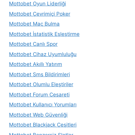
Mottobet Oyun Liderliği
Mottobet Çevrimiçi Poker
Mottobet Maç Bulma
Mottobet İstatistik Eşleştirme
Mottobet Canlı Spor
Mottobet Cihaz Uyumluluğu
Mottobet Akıllı Yatırım
Mottobet Sms Bildirimleri
Mottobet Olumlu Eleştiriler
Mottobet Forum Cesareti
Mottobet Kullanıcı Yorumları
Mottobet Web Güvenliği
Mottobet Blackjack Çeşitleri
Mottobet Benzersiz Slotlar