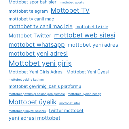
Mottobet spor bahisleri
mottobet sports
Mottobet TV
mottobet telegram
mottobet tv canli maç
mottobet tv canli maç izle
mottobet tv izle
mottobet web sitesi
Mottobet Twitter
mottobet whatsapp
mottobet yeni adres
mottobet yeni adresi
Mottobet yeni giriş
Mottobet Yeni Giriş Adresi
Mottobet Yeni Üyesi
mottobet çekiliş katılımı
mottobet çevrimiçi bahis platformu
mottobet çevrimiçi casino genişlemesi
mottobet üyeleri hesap
Mottobet üyelik
mottobet şifre
twitter mottobet
mottobet şikayeti sektörü
yeni adresi mottobet