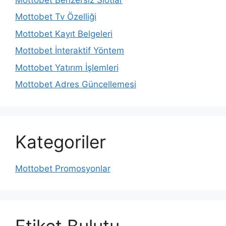
Mottobet Tv Özelliği
Mottobet Kayıt Belgeleri
Mottobet İnteraktif Yöntem
Mottobet Yatırım İşlemleri
Mottobet Adres Güncellemesi
Kategoriler
Mottobet Promosyonlar