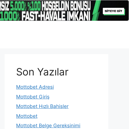
Son Yazılar
Mottobet Adresi
Mottobet Giriş
Mottobet Hızlı Bahisler
Mottobet
Mottobet Belge Gereksinimi