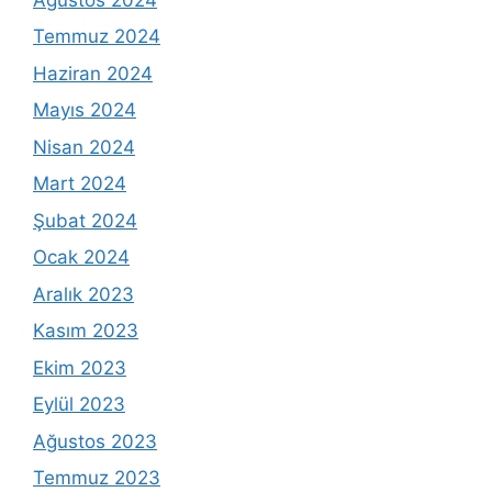
Temmuz 2024
Haziran 2024
Mayıs 2024
Nisan 2024
Mart 2024
Şubat 2024
Ocak 2024
Aralık 2023
Kasım 2023
Ekim 2023
Eylül 2023
Ağustos 2023
Temmuz 2023