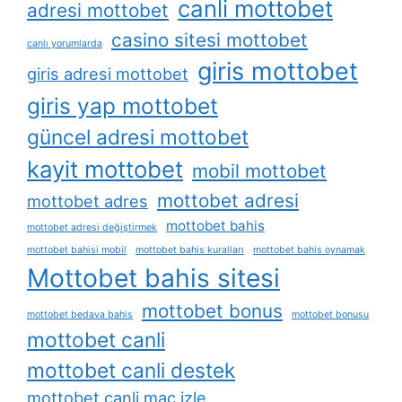
canli mottobet
adresi mottobet
casino sitesi mottobet
canlı yorumlarda
giris mottobet
giris adresi mottobet
giris yap mottobet
güncel adresi mottobet
kayit mottobet
mobil mottobet
mottobet adresi
mottobet adres
mottobet bahis
mottobet adresi değiştirmek
mottobet bahisi mobil
mottobet bahis kuralları
mottobet bahis oynamak
Mottobet bahis sitesi
mottobet bonus
mottobet bedava bahis
mottobet bonusu
mottobet canli
mottobet canli destek
mottobet canli maç izle