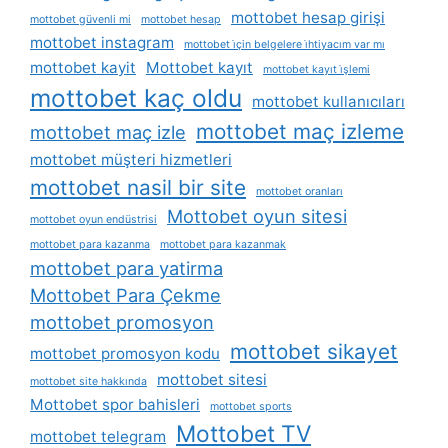
mottobet hesap girişi
mottobet güvenli mi
mottobet hesap
mottobet instagram
mottobet i̇çin belgelere i̇htiyacım var mı
mottobet kayit
Mottobet kayıt
mottobet kayıt i̇şlemi
mottobet kaç oldu
mottobet kullanıcıları
mottobet maç izleme
mottobet maç izle
mottobet müşteri hizmetleri
mottobet nasil bir site
mottobet oranları
Mottobet oyun sitesi
mottobet oyun endüstrisi
mottobet para kazanma
mottobet para kazanmak
mottobet para yatirma
Mottobet Para Çekme
mottobet promosyon
mottobet sikayet
mottobet promosyon kodu
mottobet sitesi
mottobet site hakkında
Mottobet spor bahisleri
mottobet sports
Mottobet TV
mottobet telegram