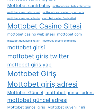
Mottobet canlı bahis
mottobet canlı bahis platformu
mottobet canlı bahis sitesi
mottobet canlı casino oyunu nedir
mottobet canlı yorumlarda
mottobet casino faaliyetleri
Mottobet Casino Sitesi
mottobet casino web sitesi
mottobet com
mottobet dünyasına katılın
mottobet erişimi engelleme
mottobet girisi
mottobet giris twitter
mottobet giris yap
Mottobet Giriş
Mottobet giriş adresi
Mottobet Güncel
mottobet güncel adres
mottobet güncel adresi
Mottobet güncel giriş
Mottobet güvenilir mi