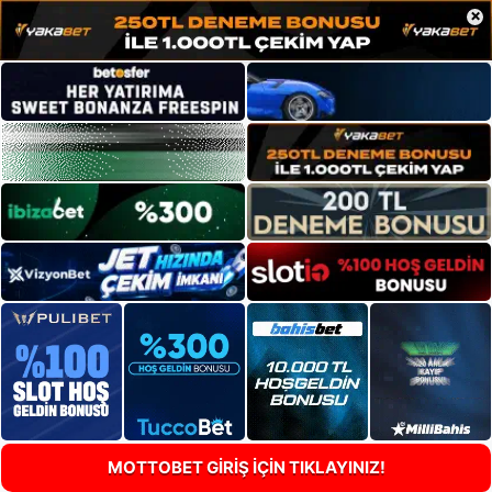
×
MOTTOBET GİRİŞ İÇİN TIKLAYINIZ!