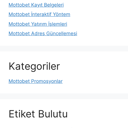
Mottobet Kayıt Belgeleri
Mottobet İnteraktif Yöntem
Mottobet Yatırım İşlemleri
Mottobet Adres Güncellemesi
Kategoriler
Mottobet Promosyonlar
Etiket Bulutu