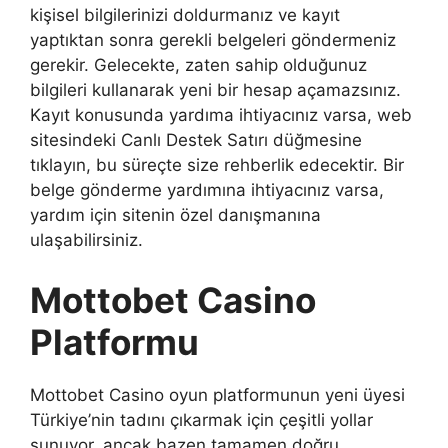
kişisel bilgilerinizi doldurmanız ve kayıt
yaptıktan sonra gerekli belgeleri göndermeniz
gerekir. Gelecekte, zaten sahip olduğunuz
bilgileri kullanarak yeni bir hesap açamazsınız.
Kayıt konusunda yardıma ihtiyacınız varsa, web
sitesindeki Canlı Destek Satırı düğmesine
tıklayın, bu süreçte size rehberlik edecektir. Bir
belge gönderme yardımına ihtiyacınız varsa,
yardım için sitenin özel danışmanına
ulaşabilirsiniz.
Mottobet Casino
Platformu
Mottobet Casino oyun platformunun yeni üyesi
Türkiye’nin tadını çıkarmak için çeşitli yollar
sunuyor, ancak bazen tamamen doğru