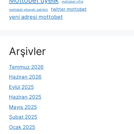
Mottobet üyelik
mottobet şifre
twitter mottobet
mottobet şikayeti sektörü
yeni adresi mottobet
Arşivler
Temmuz 2026
Haziran 2026
Eylül 2025
Haziran 2025
Mayıs 2025
Şubat 2025
Ocak 2025