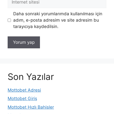
sitesi
Daha sonraki yorumlarımda kullanılması için
adım, e-posta adresim ve site adresim bu
tarayıcıya kaydedilsin.
Son Yazılar
Mottobet Adresi
Mottobet Giriş
Mottobet Hızlı Bahisler