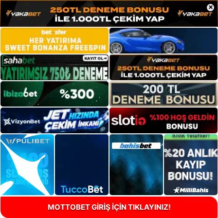
×
MOTTOBET GİRİŞ İÇİN TIKLAYINIZ!