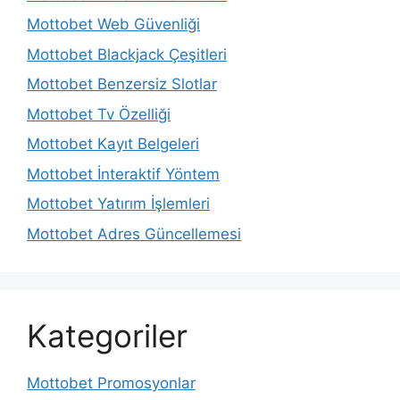
Mottobet Web Güvenliği
Mottobet Blackjack Çeşitleri
Mottobet Benzersiz Slotlar
Mottobet Tv Özelliği
Mottobet Kayıt Belgeleri
Mottobet İnteraktif Yöntem
Mottobet Yatırım İşlemleri
Mottobet Adres Güncellemesi
Kategoriler
Mottobet Promosyonlar