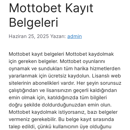
Mottobet Kayıt
Belgeleri
Haziran 25, 2025
Yazarı:
admin
Mottobet kayıt belgeleri Mottobet kaydolmak
için gereken belgeler. Mottobet oyunlarını
oynamak ve sundukları tüm harika hizmetlerden
yararlanmak için ücretsiz kaydolun. Lisanslı web
sitelerinin abonelikleri vardır. Her şeyin sorunsuz
çalıştığından ve lisansınızın geçerli kaldığından
emin olmak için, katıldığınızda tüm bilgileri
doğru şekilde doldurduğunuzdan emin olun.
Mottobet kaydolmak istiyorsanız, bazı belgeler
vermeniz gerekebilir. Bu belge kayıt sırasında
talep edildi, çünkü kullanıcının üye olduğunu