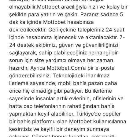
olmayabilir.Mottobet aracılığıyla hızlı ve kolay bir
şekilde para yatırın ve çekin. Paranız sadece 5
dakika içinde Mottobet hesabınıza
devredilecektir. Geri çekme talepleriniz 24 saat
içinde hesabınıza işlenecek ve aktarılacaktır. 7-
24 destek ekibimiz, güven ve güvenilirliğinizi
sağlayarak, sahip olabileceğiniz herhangi bir
sorun için size yardımcı olmaya her zaman
hazırdır. Ayrıca Mottobet.Com’a bir e-posta
gönderebilirsiniz. Teknolojideki inanılmaz
ilerleme sayesinde, mobil bahis pazarı daha
önce hiç olmadığı gibi patlıyor. Bu ilerleme
sayesinde insanlar artık evlerinin, ofislerinin ve
hatta cep telefonlarının rahatlığından bahis
yapmaktan keyif alabilirler. Türkiye’de popüler
bir bahis platformu olan Mottobet kullanıcılarına
kesintisiz ve keyifli bir deneyim sunmaya
çalışıyor. Cömert bonus fırsatları, çok çeşitli