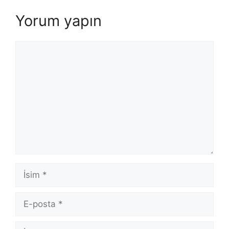
Yorum yapın
Yorum
İsim
E-
posta
İnternet