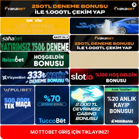
×
MOTTOBET GİRİŞ İÇİN TIKLAYINIZ!