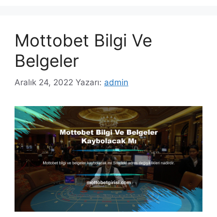
Mottobet Bilgi Ve
Belgeler
Aralık 24, 2022
Yazarı:
admin