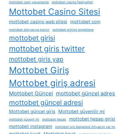
mottobet canlı yorumlarda
mottobet casino faaliyetleri
Mottobet Casino Sitesi
mottobet casino web sitesi
mottobet com
mottobet dünyasına katılın
mottobet erişimi engelleme
mottobet girisi
mottobet giris twitter
mottobet giris yap
Mottobet Giriş
Mottobet giriş adresi
Mottobet Güncel
mottobet güncel adres
mottobet güncel adresi
Mottobet güncel giriş
Mottobet güvenilir mi
mottobet hesap girişi
mottobet güvenli mi
mottobet hesap
mottobet instagram
mottobet i̇çin belgelere i̇htiyacım var mı
mottobet kayit
Mottobet kayıt