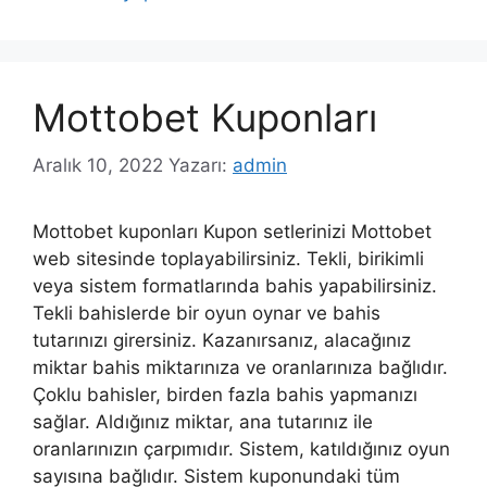
Mottobet Kuponları
Aralık 10, 2022
Yazarı:
admin
Mottobet kuponları Kupon setlerinizi Mottobet
web sitesinde toplayabilirsiniz. Tekli, birikimli
veya sistem formatlarında bahis yapabilirsiniz.
Tekli bahislerde bir oyun oynar ve bahis
tutarınızı girersiniz. Kazanırsanız, alacağınız
miktar bahis miktarınıza ve oranlarınıza bağlıdır.
Çoklu bahisler, birden fazla bahis yapmanızı
sağlar. Aldığınız miktar, ana tutarınız ile
oranlarınızın çarpımıdır. Sistem, katıldığınız oyun
sayısına bağlıdır. Sistem kuponundaki tüm