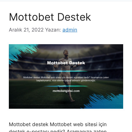
Mottobet Destek
Aralık 21, 2022
Yazarı:
admin
Mottobet destek Mottobet web sitesi için
destek e-postası nedir? Aramanıza zaten