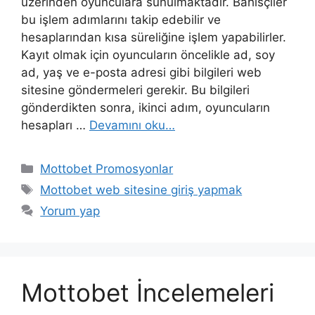
üzerinden oyunculara sunulmaktadır. Bahisçiler
bu işlem adımlarını takip edebilir ve
hesaplarından kısa süreliğine işlem yapabilirler.
Kayıt olmak için oyuncuların öncelikle ad, soy
ad, yaş ve e-posta adresi gibi bilgileri web
sitesine göndermeleri gerekir. Bu bilgileri
gönderdikten sonra, ikinci adım, oyuncuların
hesapları …
Devamını oku…
Kategoriler
Mottobet Promosyonlar
Etiketler
Mottobet web sitesine giriş yapmak
Yorum yap
Mottobet İncelemeleri