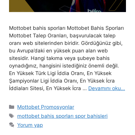
Mottobet bahis sporları Mottobet Bahis Sporları
Mottobet Talep Oranları, başvurulacak talep
oranı web sitelerinden biridir. Gördüğünüz gibi,
bu Avrupa’daki en yüksek puan alan web
sitesidir. Hangi takıma veya şubeye bahis
oynadığınız, hangisini istediğiniz önemli değil.
En Yüksek Türk Ligi İddia Oranı, En Yüksek
Şampiyonlar Ligi İddia Oranı, En Yüksek İcra
İddiaları Sitesi, En Yüksek İcra …
Devamını oku…
Kategoriler
Mottobet Promosyonlar
Etiketler
mottobet bahis sporları spor bahisleri
Yorum yap