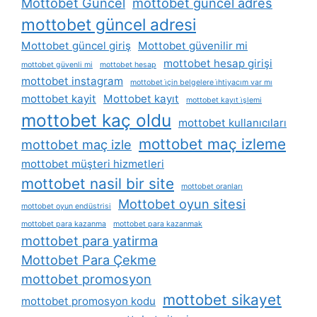
Mottobet Güncel
mottobet güncel adres
mottobet güncel adresi
Mottobet güncel giriş
Mottobet güvenilir mi
mottobet hesap girişi
mottobet güvenli mi
mottobet hesap
mottobet instagram
mottobet i̇çin belgelere i̇htiyacım var mı
mottobet kayit
Mottobet kayıt
mottobet kayıt i̇şlemi
mottobet kaç oldu
mottobet kullanıcıları
mottobet maç izleme
mottobet maç izle
mottobet müşteri hizmetleri
mottobet nasil bir site
mottobet oranları
Mottobet oyun sitesi
mottobet oyun endüstrisi
mottobet para kazanma
mottobet para kazanmak
mottobet para yatirma
Mottobet Para Çekme
mottobet promosyon
mottobet sikayet
mottobet promosyon kodu