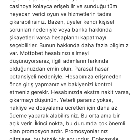
casinoya kolayca erişebilir ve sunduğu tüm
heyecan verici oyun ve hizmetlerin tadını
çıkarabilirsiniz. Bazen, üyeler kendi kişisel
sorunları nedeniyle veya banka hakkında
şikayetleri varsa hesaplarını kapatmayı
seçebilirler. Bunun hakkında daha fazla bilgimiz
var. Mottobet hesabınızı silmeyi
düşünüyorsanız, ilgili adımların farkında
olduğunuzdan emin olun. Parasal hasar
potansiyeli nedeniyle. Hesabınıza erişmeden
önce giriş yapmanız ve bakiyenizi kontrol
etmeniz gerekir. Hesabınızda ekstra nakit varsa,
çıkarmayı düşünün. Yeterli paranız yoksa,
nakliye ve dosyalama ücretleri için daha az
ödeme yaparak alabilirsiniz. Bu ortalama bir
açık verir. İkinci nokta, bu durumda çok önemli
olan promosyonlardır. Promosyonlarınız
gitmişse, bu büyük bir sorundur. Dolayısıyla,