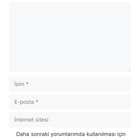
Yorum
İsim
E-
posta
İnternet
sitesi
Daha sonraki yorumlarımda kullanılması için