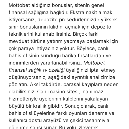
Mottobet aldığınız bonuslar, sitenin genel
finansal sağlığına bağlıdır. Ekstra nakit almak
istiyorsanız, depozito prosedürlerinizde yüksek
sınır bonuslarının kilidini açmak için depozito
tekniklerini kullanabilirsiniz. Birçok farklı
mevduat türüne yatırım yapmaya başlamak için
çok paraya ihtiyacınız yoktur. Böylece, canlı
bahis ofisinin sunduğu harika fırsatlardan ve
indirimlerden yararlanabilirsiniz.
Mottobet
finansal sağlık tv özelliği
üyeliğinizi iptal etmeyi
düşünüyorsanız, aşağıdaki ayrıntılı analizimize
göz atın. Aksi takdirde, parasal kayıplara neden
olabilirsiniz. Canlı casino sitesi, inanılmaz
hizmetleriyle üyelerinin kalplerini yakalayan
büyülü bir krallık gibidir. Sonuç olarak, canlı
bahis ofisi üyelerine farklı oyunları deneme ve
kullanıcı dostu arayüzü ve çekici tasarımıyla
eğlenme şansı sunar. Bu yolu izleyerek,