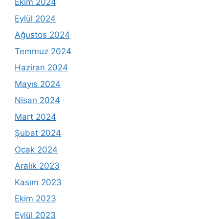
Ekim 2024
Eylül 2024
Ağustos 2024
Temmuz 2024
Haziran 2024
Mayıs 2024
Nisan 2024
Mart 2024
Şubat 2024
Ocak 2024
Aralık 2023
Kasım 2023
Ekim 2023
Eylül 2023