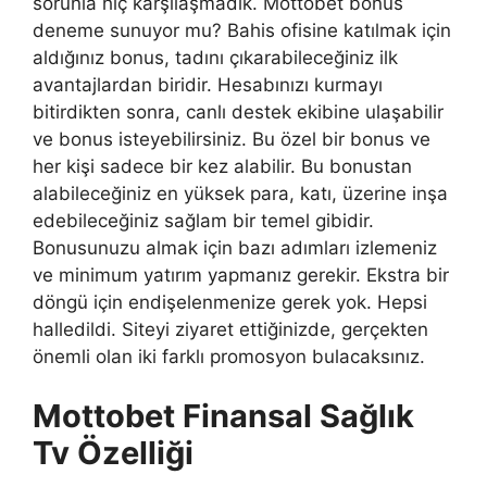
sorunla hiç karşılaşmadık. Mottobet bonus
deneme sunuyor mu? Bahis ofisine katılmak için
aldığınız bonus, tadını çıkarabileceğiniz ilk
avantajlardan biridir. Hesabınızı kurmayı
bitirdikten sonra, canlı destek ekibine ulaşabilir
ve bonus isteyebilirsiniz. Bu özel bir bonus ve
her kişi sadece bir kez alabilir. Bu bonustan
alabileceğiniz en yüksek para, katı, üzerine inşa
edebileceğiniz sağlam bir temel gibidir.
Bonusunuzu almak için bazı adımları izlemeniz
ve minimum yatırım yapmanız gerekir. Ekstra bir
döngü için endişelenmenize gerek yok. Hepsi
halledildi. Siteyi ziyaret ettiğinizde, gerçekten
önemli olan iki farklı promosyon bulacaksınız.
Mottobet Finansal Sağlık
Tv Özelliği