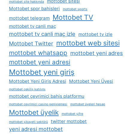
mottobet sitesi
mottobet site hakkında
Mottobet spor bahisleri
mottobet sports
Mottobet TV
mottobet telegram
mottobet tv canli maç
mottobet tv canli maç izle
mottobet tv izle
mottobet web sitesi
Mottobet Twitter
mottobet whatsapp
mottobet yeni adres
mottobet yeni adresi
Mottobet yeni giriş
Mottobet Yeni Giriş Adresi
Mottobet Yeni Üyesi
mottobet çekiliş katılımı
mottobet çevrimiçi bahis platformu
mottobet çevrimiçi casino genişlemesi
mottobet üyeleri hesap
Mottobet üyelik
mottobet şifre
twitter mottobet
mottobet şikayeti sektörü
yeni adresi mottobet