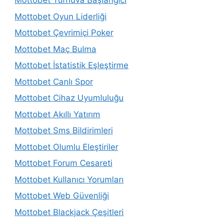
Mottobet Turnuva Başlangıcı
Mottobet Oyun Liderliği
Mottobet Çevrimiçi Poker
Mottobet Maç Bulma
Mottobet İstatistik Eşleştirme
Mottobet Canlı Spor
Mottobet Cihaz Uyumluluğu
Mottobet Akıllı Yatırım
Mottobet Sms Bildirimleri
Mottobet Olumlu Eleştiriler
Mottobet Forum Cesareti
Mottobet Kullanıcı Yorumları
Mottobet Web Güvenliği
Mottobet Blackjack Çeşitleri