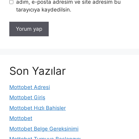
adım, e-posta adresim ve site adresim bu
tarayıcıya kaydedilsin.
Son Yazılar
Mottobet Adresi
Mottobet Giriş
Mottobet Hızlı Bahisler
Mottobet
Mottobet Belge Gereksinimi