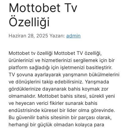
Mottobet Tv
Özelliği
Haziran 28, 2025
Yazarı:
admin
Mottobet tv özelliği Mottobet TV özelliği,
ürünlerinizi ve hizmetlerinizi sergilemek için bir
platform sağladığı için işletmenizi basitleştirir.
TV şovuna ayarlayarak yarışmanın bükülmelerini
ve dönüşlerini takip edebilirsiniz. Yarışmada
gördüklerinize dayanarak bahis koymak zor
olmamalıdır. Mottobet bahis sitesi, sürekli yeni
ve heyecan verici fikirler sunarak bahis
endüstrisinde küresel bir lider olma görevinde.
Bu güvenilir bahis sitesinin bir parçası olarak,
herhangi bir güçlük olmadan kolayca para