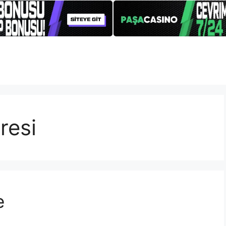
resi
e