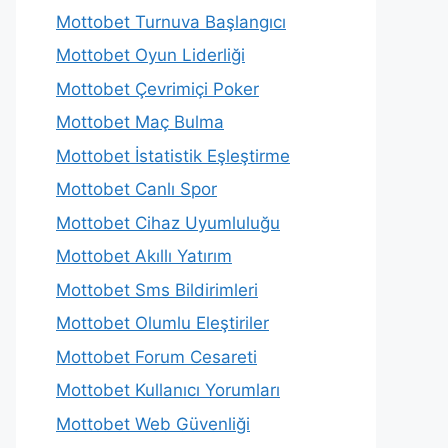
Mottobet Turnuva Başlangıcı
Mottobet Oyun Liderliği
Mottobet Çevrimiçi Poker
Mottobet Maç Bulma
Mottobet İstatistik Eşleştirme
Mottobet Canlı Spor
Mottobet Cihaz Uyumluluğu
Mottobet Akıllı Yatırım
Mottobet Sms Bildirimleri
Mottobet Olumlu Eleştiriler
Mottobet Forum Cesareti
Mottobet Kullanıcı Yorumları
Mottobet Web Güvenliği