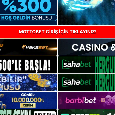
MOTTOBET GİRİŞ İÇİN TIKLAYINIZ!