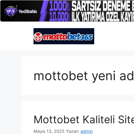
İçeriğe
atla
mottobet yeni ad
Mottobet Kaliteli Sit
Mayıs 13, 2025
Yazarı:
admin