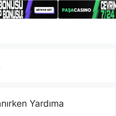
4
anırken Yardıma