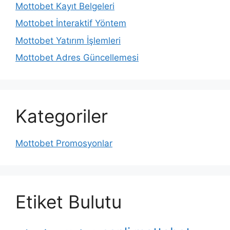
Mottobet Kayıt Belgeleri
Mottobet İnteraktif Yöntem
Mottobet Yatırım İşlemleri
Mottobet Adres Güncellemesi
Kategoriler
Mottobet Promosyonlar
Etiket Bulutu