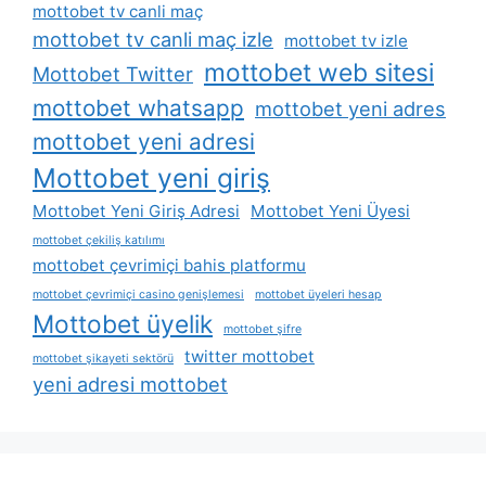
mottobet tv canli maç
mottobet tv canli maç izle
mottobet tv izle
mottobet web sitesi
Mottobet Twitter
mottobet whatsapp
mottobet yeni adres
mottobet yeni adresi
Mottobet yeni giriş
Mottobet Yeni Giriş Adresi
Mottobet Yeni Üyesi
mottobet çekiliş katılımı
mottobet çevrimiçi bahis platformu
mottobet çevrimiçi casino genişlemesi
mottobet üyeleri hesap
Mottobet üyelik
mottobet şifre
twitter mottobet
mottobet şikayeti sektörü
yeni adresi mottobet