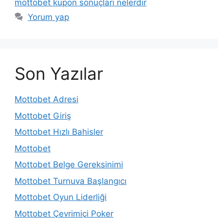
mottobet kupon sonuçları nelerdir
Yorum yap
Son Yazılar
Mottobet Adresi
Mottobet Giriş
Mottobet Hızlı Bahisler
Mottobet
Mottobet Belge Gereksinimi
Mottobet Turnuva Başlangıcı
Mottobet Oyun Liderliği
Mottobet Çevrimiçi Poker