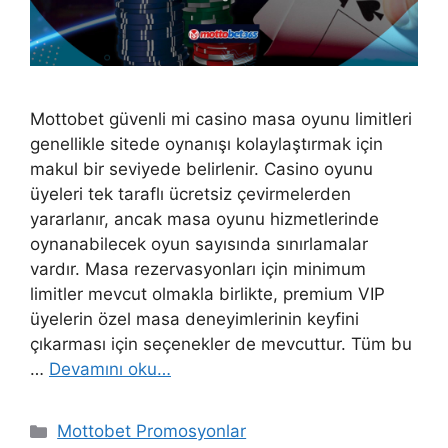
Mottobet güvenli mi casino masa oyunu limitleri
genellikle sitede oynanışı kolaylaştırmak için
makul bir seviyede belirlenir. Casino oyunu
üyeleri tek taraflı ücretsiz çevirmelerden
yararlanır, ancak masa oyunu hizmetlerinde
oynanabilecek oyun sayısında sınırlamalar
vardır. Masa rezervasyonları için minimum
limitler mevcut olmakla birlikte, premium VIP
üyelerin özel masa deneyimlerinin keyfini
çıkarması için seçenekler de mevcuttur. Tüm bu
…
Devamını oku…
Kategoriler
Mottobet Promosyonlar