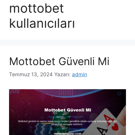
mottobet
kullanıcıları
Mottobet Güvenli Mi
Temmuz 13, 2024
Yazarı:
admin