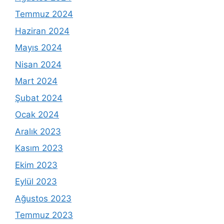
Temmuz 2024
Haziran 2024
Mayıs 2024
Nisan 2024
Mart 2024
Şubat 2024
Ocak 2024
Aralık 2023
Kasım 2023
Ekim 2023
Eylül 2023
Ağustos 2023
Temmuz 2023