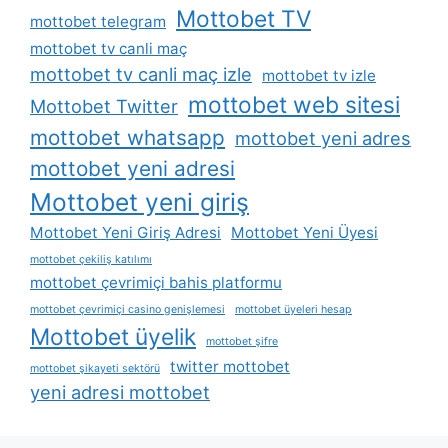
Mottobet TV
mottobet telegram
mottobet tv canli maç
mottobet tv canli maç izle
mottobet tv izle
mottobet web sitesi
Mottobet Twitter
mottobet whatsapp
mottobet yeni adres
mottobet yeni adresi
Mottobet yeni giriş
Mottobet Yeni Giriş Adresi
Mottobet Yeni Üyesi
mottobet çekiliş katılımı
mottobet çevrimiçi bahis platformu
mottobet çevrimiçi casino genişlemesi
mottobet üyeleri hesap
Mottobet üyelik
mottobet şifre
twitter mottobet
mottobet şikayeti sektörü
yeni adresi mottobet