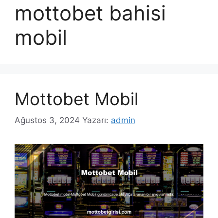
mottobet bahisi
mobil
Mottobet Mobil
Ağustos 3, 2024
Yazarı:
admin