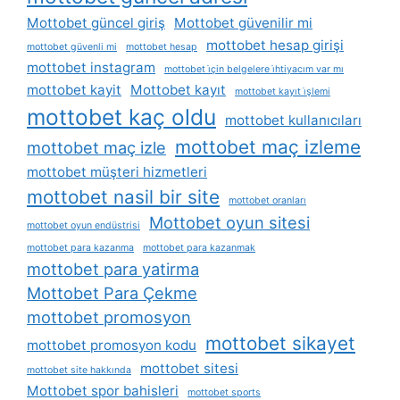
Mottobet güncel giriş
Mottobet güvenilir mi
mottobet hesap girişi
mottobet güvenli mi
mottobet hesap
mottobet instagram
mottobet i̇çin belgelere i̇htiyacım var mı
mottobet kayit
Mottobet kayıt
mottobet kayıt i̇şlemi
mottobet kaç oldu
mottobet kullanıcıları
mottobet maç izleme
mottobet maç izle
mottobet müşteri hizmetleri
mottobet nasil bir site
mottobet oranları
Mottobet oyun sitesi
mottobet oyun endüstrisi
mottobet para kazanma
mottobet para kazanmak
mottobet para yatirma
Mottobet Para Çekme
mottobet promosyon
mottobet sikayet
mottobet promosyon kodu
mottobet sitesi
mottobet site hakkında
Mottobet spor bahisleri
mottobet sports