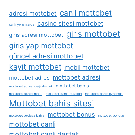
canli mottobet
adresi mottobet
casino sitesi mottobet
canlı yorumlarda
giris mottobet
giris adresi mottobet
giris yap mottobet
güncel adresi mottobet
kayit mottobet
mobil mottobet
mottobet adresi
mottobet adres
mottobet bahis
mottobet adresi değiştirmek
mottobet bahisi mobil
mottobet bahis kuralları
mottobet bahis oynamak
Mottobet bahis sitesi
mottobet bonus
mottobet bedava bahis
mottobet bonusu
mottobet canli
mottobet canli destek