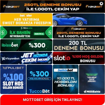
×
MOTTOBET GİRİŞ İÇİN TIKLAYINIZ!