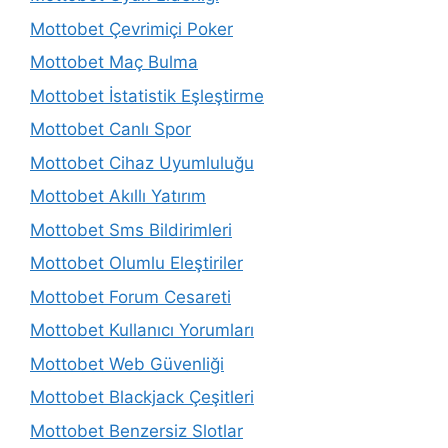
Mottobet Çevrimiçi Poker
Mottobet Maç Bulma
Mottobet İstatistik Eşleştirme
Mottobet Canlı Spor
Mottobet Cihaz Uyumluluğu
Mottobet Akıllı Yatırım
Mottobet Sms Bildirimleri
Mottobet Olumlu Eleştiriler
Mottobet Forum Cesareti
Mottobet Kullanıcı Yorumları
Mottobet Web Güvenliği
Mottobet Blackjack Çeşitleri
Mottobet Benzersiz Slotlar