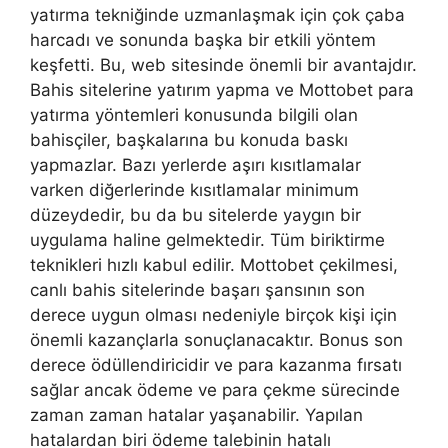
yatırma tekniğinde uzmanlaşmak için çok çaba
harcadı ve sonunda başka bir etkili yöntem
keşfetti. Bu, web sitesinde önemli bir avantajdır.
Bahis sitelerine yatırım yapma ve Mottobet para
yatırma yöntemleri konusunda bilgili olan
bahisçiler, başkalarına bu konuda baskı
yapmazlar. Bazı yerlerde aşırı kısıtlamalar
varken diğerlerinde kısıtlamalar minimum
düzeydedir, bu da bu sitelerde yaygın bir
uygulama haline gelmektedir. Tüm biriktirme
teknikleri hızlı kabul edilir. Mottobet çekilmesi,
canlı bahis sitelerinde başarı şansının son
derece uygun olması nedeniyle birçok kişi için
önemli kazançlarla sonuçlanacaktır. Bonus son
derece ödüllendiricidir ve para kazanma fırsatı
sağlar ancak ödeme ve para çekme sürecinde
zaman zaman hatalar yaşanabilir. Yapılan
hatalardan biri ödeme talebinin hatalı