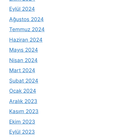
Eylül 2024
Ağustos 2024
Temmuz 2024
Haziran 2024
Mayıs 2024
Nisan 2024
Mart 2024
Şubat 2024
Ocak 2024
Aralık 2023
Kasım 2023
Ekim 2023
Eylül 2023