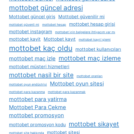
mottobet güncel adresi
Mottobet güncel giriş
Mottobet güvenilir mi
mottobet hesap girişi
mottobet güvenli mi
mottobet hesap
mottobet instagram
mottobet i̇çin belgelere i̇htiyacım var mı
mottobet kayit
Mottobet kayıt
mottobet kayıt i̇şlemi
mottobet kaç oldu
mottobet kullanıcıları
mottobet maç izleme
mottobet maç izle
mottobet müşteri hizmetleri
mottobet nasil bir site
mottobet oranları
Mottobet oyun sitesi
mottobet oyun endüstrisi
mottobet para kazanma
mottobet para kazanmak
mottobet para yatirma
Mottobet Para Çekme
mottobet promosyon
mottobet sikayet
mottobet promosyon kodu
mottobet sitesi
mottobet site hakkında