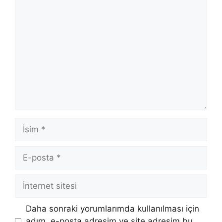
Yorum
İsim
E-
posta
İnternet
sitesi
Daha sonraki yorumlarımda kullanılması için
adım, e-posta adresim ve site adresim bu