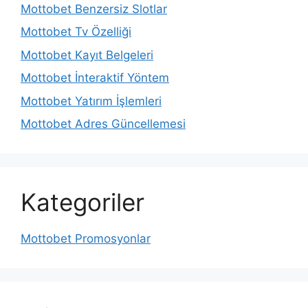
Mottobet Benzersiz Slotlar
Mottobet Tv Özelliği
Mottobet Kayıt Belgeleri
Mottobet İnteraktif Yöntem
Mottobet Yatırım İşlemleri
Mottobet Adres Güncellemesi
Kategoriler
Mottobet Promosyonlar