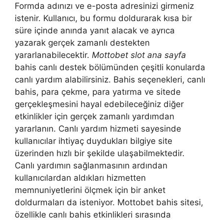
Formda adınızı ve e-posta adresinizi girmeniz
istenir. Kullanıcı, bu formu doldurarak kısa bir
süre içinde anında yanıt alacak ve ayrıca
yazarak gerçek zamanlı destekten
yararlanabilecektir.
Mottobet slot ana sayfa
bahis canlı destek bölümünden çeşitli konularda
canlı yardım alabilirsiniz. Bahis seçenekleri, canlı
bahis, para çekme, para yatırma ve sitede
gerçekleşmesini hayal edebileceğiniz diğer
etkinlikler için gerçek zamanlı yardımdan
yararlanın. Canlı yardım hizmeti sayesinde
kullanıcılar ihtiyaç duydukları bilgiye site
üzerinden hızlı bir şekilde ulaşabilmektedir.
Canlı yardımın sağlanmasının ardından
kullanıcılardan aldıkları hizmetten
memnuniyetlerini ölçmek için bir anket
doldurmaları da isteniyor. Mottobet bahis sitesi,
özellikle canlı bahis etkinlikleri sırasında