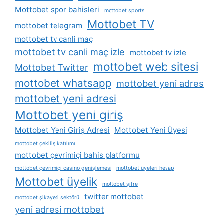
Mottobet spor bahisleri
mottobet sports
Mottobet TV
mottobet telegram
mottobet tv canli maç
mottobet tv canli maç izle
mottobet tv izle
mottobet web sitesi
Mottobet Twitter
mottobet whatsapp
mottobet yeni adres
mottobet yeni adresi
Mottobet yeni giriş
Mottobet Yeni Giriş Adresi
Mottobet Yeni Üyesi
mottobet çekiliş katılımı
mottobet çevrimiçi bahis platformu
mottobet çevrimiçi casino genişlemesi
mottobet üyeleri hesap
Mottobet üyelik
mottobet şifre
twitter mottobet
mottobet şikayeti sektörü
yeni adresi mottobet