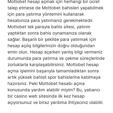
Mottobet hesap açmak için herhangi bir ücret
talep etmese de Mottobet bahisleri yapabilmek
için para yatırma yöntemini kullanarak
hesabınıza para yatırmanız gerekmektedir.
Mottobet tek parayla bahis sitesi, yatırım
yaptıktan sonra bahis oynamanıza olanak
sağlar. Başarılı bir şekilde para yatırmak için
hesap açılış bilgilerinizin doğru olduğundan
emin olun. Hesap açarken yanlış bilgi vermeniz
durumunda para yatırma ve çekme süreçlerinde
zorluklarla karşılaşabilirsiniz. Mottobet hesap
açma işlemini başarıyla tamamladıktan sonra
artık yüksek bahisli spor bahislerine katılmaya
hazırsınız. Peki Mottobet hesabı açma
konusunda yardım alabilir miyim? Bu, yabancı
bir casino web sitesinde ilk kez hesap
açıyorsunuz ve biraz yardıma ihtiyacınız olabilir.