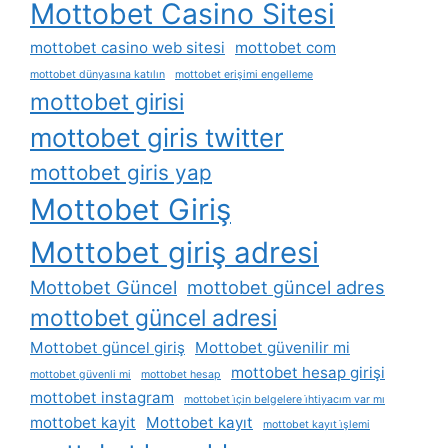
Mottobet Casino Sitesi
mottobet casino web sitesi
mottobet com
mottobet dünyasına katılın
mottobet erişimi engelleme
mottobet girisi
mottobet giris twitter
mottobet giris yap
Mottobet Giriş
Mottobet giriş adresi
Mottobet Güncel
mottobet güncel adres
mottobet güncel adresi
Mottobet güncel giriş
Mottobet güvenilir mi
mottobet hesap girişi
mottobet güvenli mi
mottobet hesap
mottobet instagram
mottobet i̇çin belgelere i̇htiyacım var mı
mottobet kayit
Mottobet kayıt
mottobet kayıt i̇şlemi