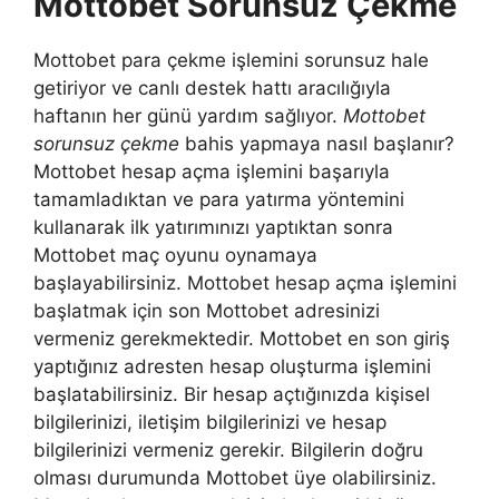
Mottobet Sorunsuz Çekme
Mottobet para çekme işlemini sorunsuz hale
getiriyor ve canlı destek hattı aracılığıyla
haftanın her günü yardım sağlıyor.
Mottobet
sorunsuz çekme
bahis yapmaya nasıl başlanır?
Mottobet hesap açma işlemini başarıyla
tamamladıktan ve para yatırma yöntemini
kullanarak ilk yatırımınızı yaptıktan sonra
Mottobet maç oyunu oynamaya
başlayabilirsiniz. Mottobet hesap açma işlemini
başlatmak için son Mottobet adresinizi
vermeniz gerekmektedir. Mottobet en son giriş
yaptığınız adresten hesap oluşturma işlemini
başlatabilirsiniz. Bir hesap açtığınızda kişisel
bilgilerinizi, iletişim bilgilerinizi ve hesap
bilgilerinizi vermeniz gerekir. Bilgilerin doğru
olması durumunda Mottobet üye olabilirsiniz.