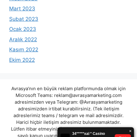
Mart 2023
Şubat 2023
Ocak 2023
Aralık 2022
Kasım 2022
Ekim 2022
Avrasya'nın en büyük reklam platformunda olmak için
Microsoft Teams:
reklam@avrasyamarketing.com
adresimizden veya Telegram: @Avrasyamarketing
adresimizden irtibat kurabilirsiniz. (Tek iletişim
adreslerimiz teams / telegram ve mail adresimizdir.
Harici hiçbir iletişim adresimiz bulunmamaktadır.
Lütfen itibar etmeyiniz.) Türkiye yasalarına göre 7258
sayılı kanun uyarınca yasa dışı bahis oynamanın