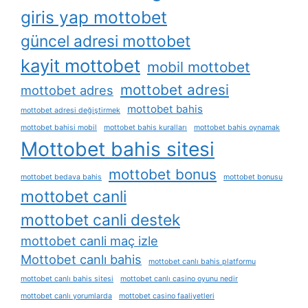
giris yap mottobet
güncel adresi mottobet
kayit mottobet
mobil mottobet
mottobet adresi
mottobet adres
mottobet bahis
mottobet adresi değiştirmek
mottobet bahisi mobil
mottobet bahis kuralları
mottobet bahis oynamak
Mottobet bahis sitesi
mottobet bonus
mottobet bedava bahis
mottobet bonusu
mottobet canli
mottobet canli destek
mottobet canli maç izle
Mottobet canlı bahis
mottobet canlı bahis platformu
mottobet canlı bahis sitesi
mottobet canlı casino oyunu nedir
mottobet canlı yorumlarda
mottobet casino faaliyetleri