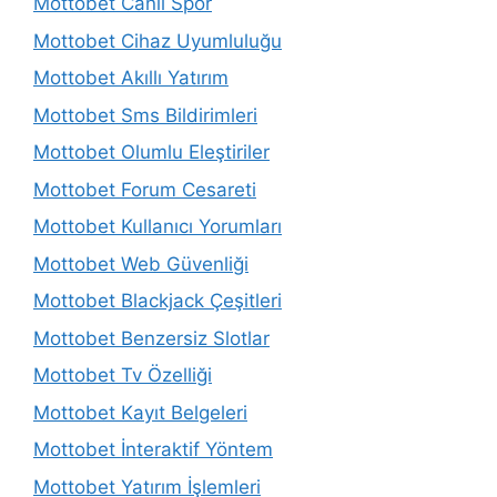
Mottobet Canlı Spor
Mottobet Cihaz Uyumluluğu
Mottobet Akıllı Yatırım
Mottobet Sms Bildirimleri
Mottobet Olumlu Eleştiriler
Mottobet Forum Cesareti
Mottobet Kullanıcı Yorumları
Mottobet Web Güvenliği
Mottobet Blackjack Çeşitleri
Mottobet Benzersiz Slotlar
Mottobet Tv Özelliği
Mottobet Kayıt Belgeleri
Mottobet İnteraktif Yöntem
Mottobet Yatırım İşlemleri