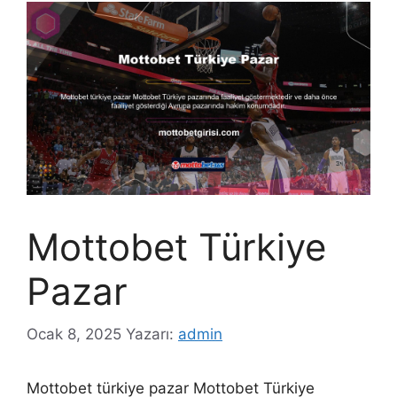
Mottobet Türkiye
Pazar
Ocak 8, 2025
Yazarı:
admin
Mottobet türkiye pazar Mottobet Türkiye