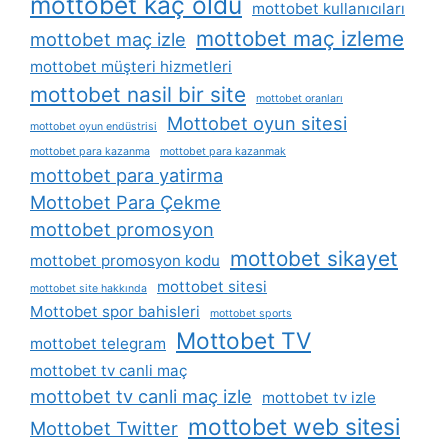
mottobet kaç oldu
mottobet kullanıcıları
mottobet maç izleme
mottobet maç izle
mottobet müşteri hizmetleri
mottobet nasil bir site
mottobet oranları
Mottobet oyun sitesi
mottobet oyun endüstrisi
mottobet para kazanma
mottobet para kazanmak
mottobet para yatirma
Mottobet Para Çekme
mottobet promosyon
mottobet sikayet
mottobet promosyon kodu
mottobet sitesi
mottobet site hakkında
Mottobet spor bahisleri
mottobet sports
Mottobet TV
mottobet telegram
mottobet tv canli maç
mottobet tv canli maç izle
mottobet tv izle
mottobet web sitesi
Mottobet Twitter