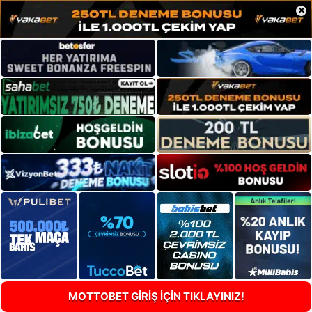
×
MOTTOBET GİRİŞ İÇİN TIKLAYINIZ!