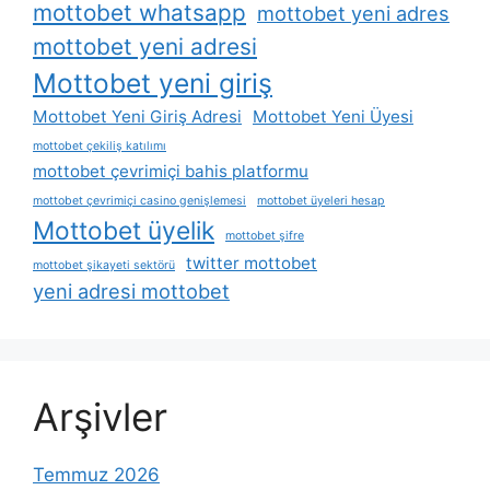
mottobet whatsapp
mottobet yeni adres
mottobet yeni adresi
Mottobet yeni giriş
Mottobet Yeni Giriş Adresi
Mottobet Yeni Üyesi
mottobet çekiliş katılımı
mottobet çevrimiçi bahis platformu
mottobet çevrimiçi casino genişlemesi
mottobet üyeleri hesap
Mottobet üyelik
mottobet şifre
twitter mottobet
mottobet şikayeti sektörü
yeni adresi mottobet
Arşivler
Temmuz 2026