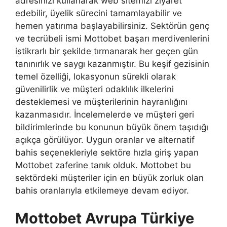
adresinizi kullanarak web sitemizi ziyaret
edebilir, üyelik sürecini tamamlayabilir ve
hemen yatırıma başlayabilirsiniz. Sektörün genç
ve tecrübeli ismi Mottobet başarı merdivenlerini
istikrarlı bir şekilde tırmanarak her geçen gün
tanınırlık ve saygı kazanmıştır. Bu keşif gezisinin
temel özelliği, lokasyonun sürekli olarak
güvenilirlik ve müşteri odaklılık ilkelerini
desteklemesi ve müşterilerinin hayranlığını
kazanmasıdır. İncelemelerde ve müşteri geri
bildirimlerinde bu konunun büyük önem taşıdığı
açıkça görülüyor. Uygun oranlar ve alternatif
bahis seçenekleriyle sektöre hızla giriş yapan
Mottobet zaferine tanık olduk. Mottobet bu
sektördeki müşteriler için en büyük zorluk olan
bahis oranlarıyla etkilemeye devam ediyor.
Mottobet Avrupa Türkiye