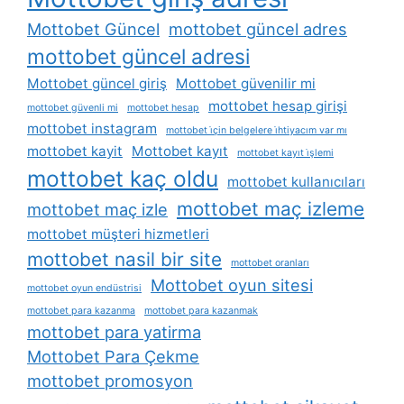
Mottobet Güncel
mottobet güncel adres
mottobet güncel adresi
Mottobet güncel giriş
Mottobet güvenilir mi
mottobet hesap girişi
mottobet güvenli mi
mottobet hesap
mottobet instagram
mottobet i̇çin belgelere i̇htiyacım var mı
mottobet kayit
Mottobet kayıt
mottobet kayıt i̇şlemi
mottobet kaç oldu
mottobet kullanıcıları
mottobet maç izleme
mottobet maç izle
mottobet müşteri hizmetleri
mottobet nasil bir site
mottobet oranları
Mottobet oyun sitesi
mottobet oyun endüstrisi
mottobet para kazanma
mottobet para kazanmak
mottobet para yatirma
Mottobet Para Çekme
mottobet promosyon