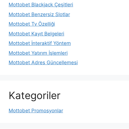
Mottobet Blackjack Çeşitleri
Mottobet Benzersiz Slotlar
Mottobet Tv Özelliği
Mottobet Kayıt Belgeleri
Mottobet İnteraktif Yöntem
Mottobet Yatırım İşlemleri
Mottobet Adres Güncellemesi
Kategoriler
Mottobet Promosyonlar