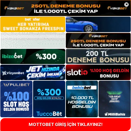
×
MOTTOBET GİRİŞ İÇİN TIKLAYINIZ!