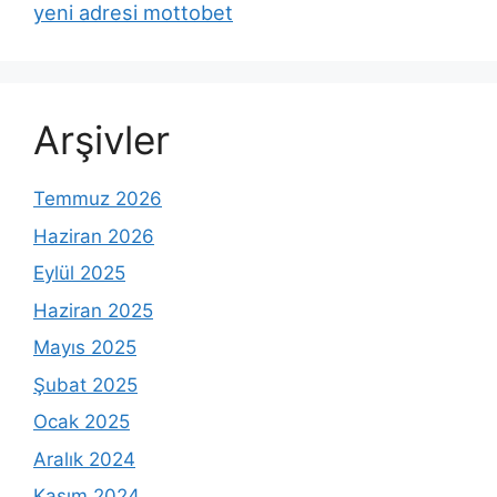
yeni adresi mottobet
Arşivler
Temmuz 2026
Haziran 2026
Eylül 2025
Haziran 2025
Mayıs 2025
Şubat 2025
Ocak 2025
Aralık 2024
Kasım 2024