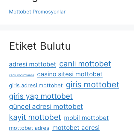
Mottobet Promosyonlar
Etiket Bulutu
canli mottobet
adresi mottobet
casino sitesi mottobet
canlı yorumlarda
giris mottobet
giris adresi mottobet
giris yap mottobet
güncel adresi mottobet
kayit mottobet
mobil mottobet
mottobet adresi
mottobet adres