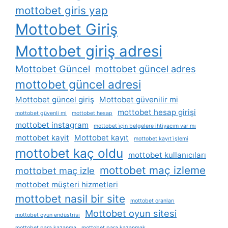
mottobet giris yap
Mottobet Giriş
Mottobet giriş adresi
Mottobet Güncel
mottobet güncel adres
mottobet güncel adresi
Mottobet güncel giriş
Mottobet güvenilir mi
mottobet hesap girişi
mottobet güvenli mi
mottobet hesap
mottobet instagram
mottobet i̇çin belgelere i̇htiyacım var mı
mottobet kayit
Mottobet kayıt
mottobet kayıt i̇şlemi
mottobet kaç oldu
mottobet kullanıcıları
mottobet maç izleme
mottobet maç izle
mottobet müşteri hizmetleri
mottobet nasil bir site
mottobet oranları
Mottobet oyun sitesi
mottobet oyun endüstrisi
mottobet para kazanma
mottobet para kazanmak