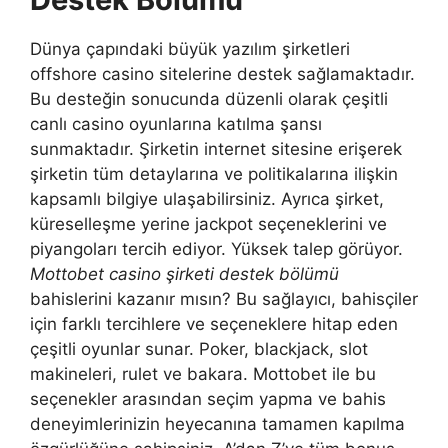
Dünya çapındaki büyük yazılım şirketleri
offshore casino sitelerine destek sağlamaktadır.
Bu desteğin sonucunda düzenli olarak çeşitli
canlı casino oyunlarına katılma şansı
sunmaktadır. Şirketin internet sitesine erişerek
şirketin tüm detaylarına ve politikalarına ilişkin
kapsamlı bilgiye ulaşabilirsiniz. Ayrıca şirket,
küreselleşme yerine jackpot seçeneklerini ve
piyangoları tercih ediyor. Yüksek talep görüyor.
Mottobet casino şirketi destek bölümü
bahislerini kazanır mısın? Bu sağlayıcı, bahisçiler
için farklı tercihlere ve seçeneklere hitap eden
çeşitli oyunlar sunar. Poker, blackjack, slot
makineleri, rulet ve bakara. Mottobet ile bu
seçenekler arasından seçim yapma ve bahis
deneyimlerinizin heyecanına tamamen kapılma