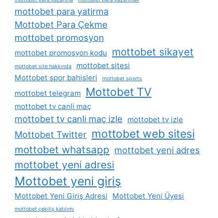
mottobet para yatirma
Mottobet Para Çekme
mottobet promosyon
mottobet sikayet
mottobet promosyon kodu
mottobet sitesi
mottobet site hakkında
Mottobet spor bahisleri
mottobet sports
Mottobet TV
mottobet telegram
mottobet tv canli maç
mottobet tv canli maç izle
mottobet tv izle
mottobet web sitesi
Mottobet Twitter
mottobet whatsapp
mottobet yeni adres
mottobet yeni adresi
Mottobet yeni giriş
Mottobet Yeni Giriş Adresi
Mottobet Yeni Üyesi
mottobet çekiliş katılımı