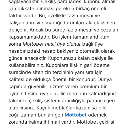
sağlayacaktır. Çekiliş para iadesi kuponu almak
için dikkate alınması gereken birkaç önemli
faktör vardır. Bu, özellikle fazla mesai ve
çalışanların iyi olmadığı durumlardaki ek izinleri
de içerir. Ancak bu süreç fazla mesai ve cezaları
kapsamamaktadır. Bu işlem tamamlandıktan
sonra
Mottobet nasıl üye olunur
bağlı üye
hesabınızdaki hesap bakiyeniz otomatik olarak
güncellenecektir. Kuponunuzu kalan bakiye ile
kullanabilirsiniz. Kuponlara ilişkin geri ödeme
sürecinde sitenizin tercihinin yanı sıra işin
kalitesi de oldukça önemli bir konudur. Dünya
çapında güvenilir hizmet veren premium bir
oyun sitesine üye olabilir, memnun kalmadığınız
takdirde çekiliş sistemi aracılığıyla paranızı geri
alabilirsiniz. Küçük meblağlar kazanılsa bile
çoğu zaman bunları geri
Mottobet
ödemek
zorunda kalma ihtimali vardır. Mottobet çekilişi