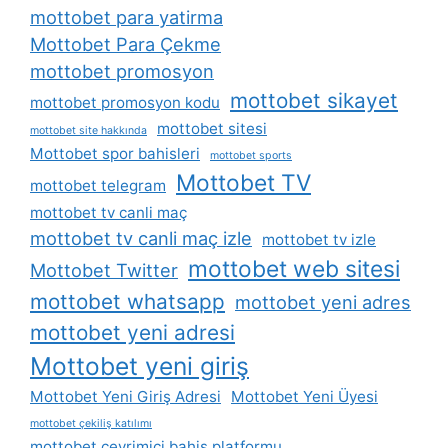
mottobet para yatirma
Mottobet Para Çekme
mottobet promosyon
mottobet sikayet
mottobet promosyon kodu
mottobet sitesi
mottobet site hakkında
Mottobet spor bahisleri
mottobet sports
Mottobet TV
mottobet telegram
mottobet tv canli maç
mottobet tv canli maç izle
mottobet tv izle
mottobet web sitesi
Mottobet Twitter
mottobet whatsapp
mottobet yeni adres
mottobet yeni adresi
Mottobet yeni giriş
Mottobet Yeni Giriş Adresi
Mottobet Yeni Üyesi
mottobet çekiliş katılımı
mottobet çevrimiçi bahis platformu