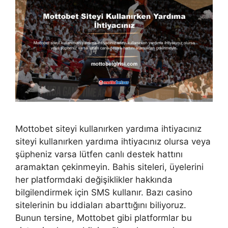
Mottobet siteyi kullanırken yardıma ihtiyacınız
siteyi kullanırken yardıma ihtiyacınız olursa veya
şüpheniz varsa lütfen canlı destek hattını
aramaktan çekinmeyin. Bahis siteleri, üyelerini
her platformdaki değişiklikler hakkında
bilgilendirmek için SMS kullanır. Bazı casino
sitelerinin bu iddiaları abarttığını biliyoruz.
Bunun tersine, Mottobet gibi platformlar bu