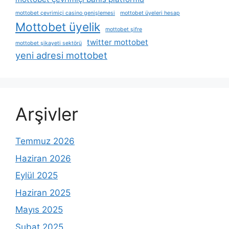
mottobet çevrimiçi casino genişlemesi
mottobet üyeleri hesap
Mottobet üyelik
mottobet şifre
twitter mottobet
mottobet şikayeti sektörü
yeni adresi mottobet
Arşivler
Temmuz 2026
Haziran 2026
Eylül 2025
Haziran 2025
Mayıs 2025
Şubat 2025