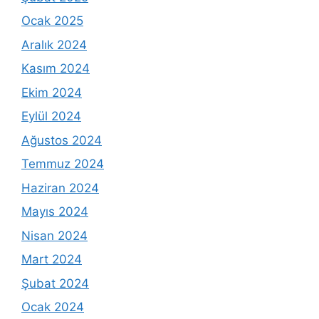
Ocak 2025
Aralık 2024
Kasım 2024
Ekim 2024
Eylül 2024
Ağustos 2024
Temmuz 2024
Haziran 2024
Mayıs 2024
Nisan 2024
Mart 2024
Şubat 2024
Ocak 2024