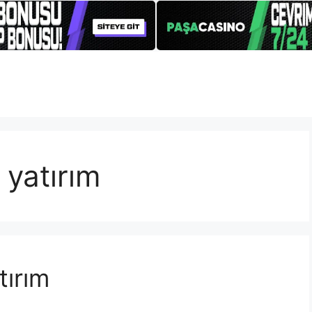
 yatırım
tırım