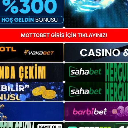
MOTTOBET GİRİŞ İÇİN TIKLAYINIZ!