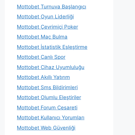
Mottobet Turnuva Başlangıcı
Mottobet Oyun Liderliği
Mottobet Çevrimiçi Poker
Mottobet Maç Bulma
Mottobet İstatistik Eşleştirme
Mottobet Canlı Spor
Mottobet Cihaz Uyumluluğu
Mottobet Akıllı Yatırım
Mottobet Sms Bildirimleri
Mottobet Olumlu Eleştiriler
Mottobet Forum Cesareti
Mottobet Kullanıcı Yorumları
Mottobet Web Güvenliği