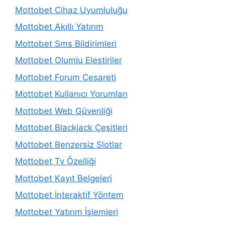
Mottobet Cihaz Uyumluluğu
Mottobet Akıllı Yatırım
Mottobet Sms Bildirimleri
Mottobet Olumlu Eleştiriler
Mottobet Forum Cesareti
Mottobet Kullanıcı Yorumları
Mottobet Web Güvenliği
Mottobet Blackjack Çeşitleri
Mottobet Benzersiz Slotlar
Mottobet Tv Özelliği
Mottobet Kayıt Belgeleri
Mottobet İnteraktif Yöntem
Mottobet Yatırım İşlemleri