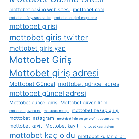
mottobet casino web sitesi
mottobet com
mottobet dünyasına katılın
mottobet erişimi engelleme
mottobet girisi
mottobet giris twitter
mottobet giris yap
Mottobet Giriş
Mottobet giriş adresi
Mottobet Güncel
mottobet güncel adres
mottobet güncel adresi
Mottobet güncel giriş
Mottobet güvenilir mi
mottobet hesap girişi
mottobet güvenli mi
mottobet hesap
mottobet instagram
mottobet i̇çin belgelere i̇htiyacım var mı
mottobet kayit
Mottobet kayıt
mottobet kayıt i̇şlemi
mottobet kaç oldu
mottobet kullanıcıları