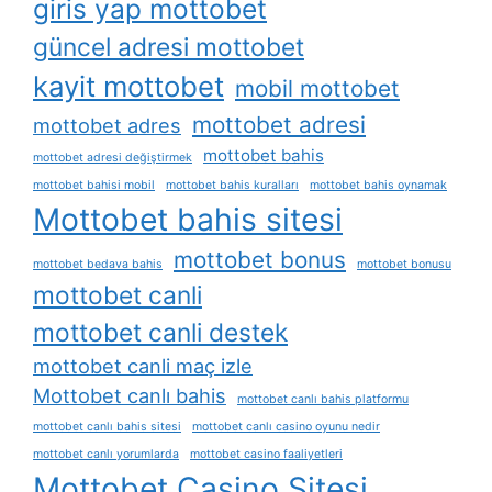
giris yap mottobet
güncel adresi mottobet
kayit mottobet
mobil mottobet
mottobet adresi
mottobet adres
mottobet bahis
mottobet adresi değiştirmek
mottobet bahisi mobil
mottobet bahis kuralları
mottobet bahis oynamak
Mottobet bahis sitesi
mottobet bonus
mottobet bedava bahis
mottobet bonusu
mottobet canli
mottobet canli destek
mottobet canli maç izle
Mottobet canlı bahis
mottobet canlı bahis platformu
mottobet canlı bahis sitesi
mottobet canlı casino oyunu nedir
mottobet canlı yorumlarda
mottobet casino faaliyetleri
Mottobet Casino Sitesi