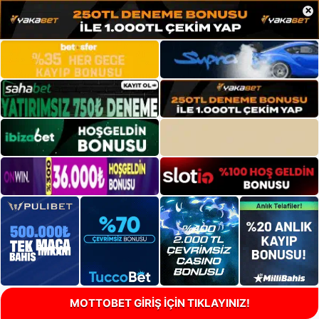
×
MOTTOBET GİRİŞ İÇİN TIKLAYINIZ!