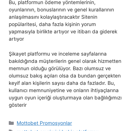
Bu, platformun ödeme yöntemlerinin,
oyunlarının, bonuslarının ve genel kurallarının
anlaşılmasını kolaylaştıracaktır Sitenin
popülaritesi, daha fazla kişinin yorum
yapmasıyla birlikte artıyor ve itibarı da giderek
artıyor
Şikayet platformu ve inceleme sayfalarına
bakıldığında müşterilerin genel olarak hizmetten
memnun olduğu görülüyor. Bazı olumsuz ve
olumsuz bakış açıları olsa da bundan gerçekten
keyif alan kişilerin sayısı daha da fazladır. Bu,
kullanıcı memnuniyetine ve onların ihtiyaçlarına
uygun oyun içeriği oluşturmaya olan bağlılığımızı
gösterir
Kategoriler
Mottobet Promosyonlar
Etiketler