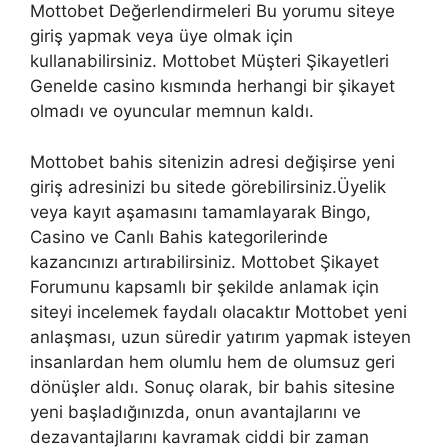
Mottobet Değerlendirmeleri Bu yorumu siteye
giriş yapmak veya üye olmak için
kullanabilirsiniz. Mottobet Müşteri Şikayetleri
Genelde casino kısmında herhangi bir şikayet
olmadı ve oyuncular memnun kaldı.
Mottobet bahis sitenizin adresi değişirse yeni
giriş adresinizi bu sitede görebilirsiniz.Üyelik
veya kayıt aşamasını tamamlayarak Bingo,
Casino ve Canlı Bahis kategorilerinde
kazancınızı artırabilirsiniz. Mottobet Şikayet
Forumunu kapsamlı bir şekilde anlamak için
siteyi incelemek faydalı olacaktır Mottobet yeni
anlaşması, uzun süredir yatırım yapmak isteyen
insanlardan hem olumlu hem de olumsuz geri
dönüşler aldı. Sonuç olarak, bir bahis sitesine
yeni başladığınızda, onun avantajlarını ve
dezavantajlarını kavramak ciddi bir zaman