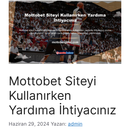
Mottobet Siteyi
Kullanırken
Yardıma İhtiyacınız
Haziran 29, 2024
Yazarı:
admin