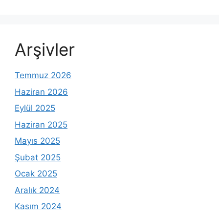
Arşivler
Temmuz 2026
Haziran 2026
Eylül 2025
Haziran 2025
Mayıs 2025
Şubat 2025
Ocak 2025
Aralık 2024
Kasım 2024