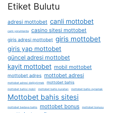
Etiket Bulutu
canli mottobet
adresi mottobet
casino sitesi mottobet
canlı yorumlarda
giris mottobet
giris adresi mottobet
giris yap mottobet
güncel adresi mottobet
kayit mottobet
mobil mottobet
mottobet adresi
mottobet adres
mottobet bahis
mottobet adresi değiştirmek
mottobet bahisi mobil
mottobet bahis kuralları
mottobet bahis oynamak
Mottobet bahis sitesi
mottobet bonus
mottobet bedava bahis
mottobet bonusu