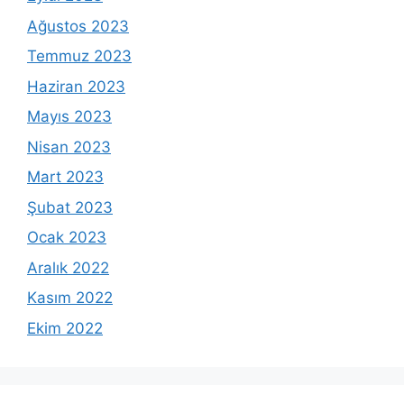
Ağustos 2023
Temmuz 2023
Haziran 2023
Mayıs 2023
Nisan 2023
Mart 2023
Şubat 2023
Ocak 2023
Aralık 2022
Kasım 2022
Ekim 2022