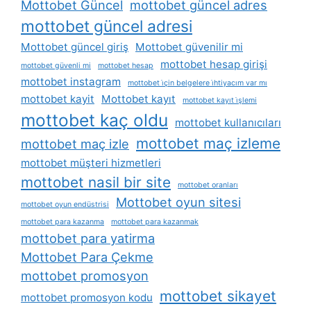
Mottobet Güncel
mottobet güncel adres
mottobet güncel adresi
Mottobet güncel giriş
Mottobet güvenilir mi
mottobet hesap girişi
mottobet güvenli mi
mottobet hesap
mottobet instagram
mottobet i̇çin belgelere i̇htiyacım var mı
mottobet kayit
Mottobet kayıt
mottobet kayıt i̇şlemi
mottobet kaç oldu
mottobet kullanıcıları
mottobet maç izleme
mottobet maç izle
mottobet müşteri hizmetleri
mottobet nasil bir site
mottobet oranları
Mottobet oyun sitesi
mottobet oyun endüstrisi
mottobet para kazanma
mottobet para kazanmak
mottobet para yatirma
Mottobet Para Çekme
mottobet promosyon
mottobet sikayet
mottobet promosyon kodu