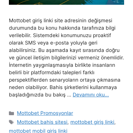
Mottobet giriş linki site adresinin değişmesi
durumunda bu konu hakkında tarafınıza bilgi
verilebilir. Sistemdeki konumunuzu proaktif
olarak SMS veya e-posta yoluyla geri
alabilirsiniz. Bu aşamada kayıt sırasında doğru
ve güncel iletişim bilgilerinizi vermeniz önemlidir.
İnternetin yaygınlaşmasıyla birlikte insanların
belirli bir platformdaki talepleri farklı
perspektiflerden senaryoların ortaya çıkmasına
neden olabiliyor. Bahis şirketlerini kullanmaya
başladığınızda bu bakış …
Devamını oku…
Kategoriler
Mottobet Promosyonlar
Etiketler
Mottobet bahis sitesi
,
mottobet giriş linki
,
mottobet mobil giriş linki