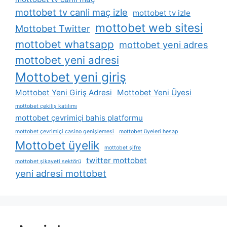
mottobet tv canli maç izle
mottobet tv izle
mottobet web sitesi
Mottobet Twitter
mottobet whatsapp
mottobet yeni adres
mottobet yeni adresi
Mottobet yeni giriş
Mottobet Yeni Giriş Adresi
Mottobet Yeni Üyesi
mottobet çekiliş katılımı
mottobet çevrimiçi bahis platformu
mottobet çevrimiçi casino genişlemesi
mottobet üyeleri hesap
Mottobet üyelik
mottobet şifre
twitter mottobet
mottobet şikayeti sektörü
yeni adresi mottobet