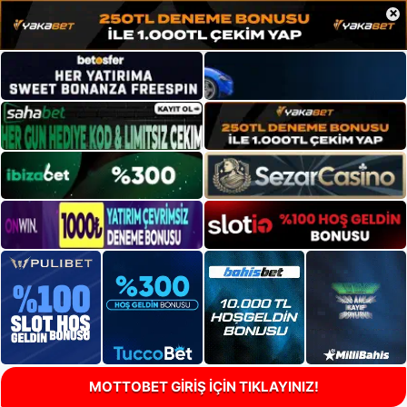
×
MOTTOBET GİRİŞ İÇİN TIKLAYINIZ!