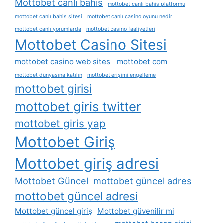
Mottobet canlı bahis
mottobet canlı bahis platformu
mottobet canlı bahis sitesi
mottobet canlı casino oyunu nedir
mottobet canlı yorumlarda
mottobet casino faaliyetleri
Mottobet Casino Sitesi
mottobet casino web sitesi
mottobet com
mottobet dünyasına katılın
mottobet erişimi engelleme
mottobet girisi
mottobet giris twitter
mottobet giris yap
Mottobet Giriş
Mottobet giriş adresi
Mottobet Güncel
mottobet güncel adres
mottobet güncel adresi
Mottobet güncel giriş
Mottobet güvenilir mi