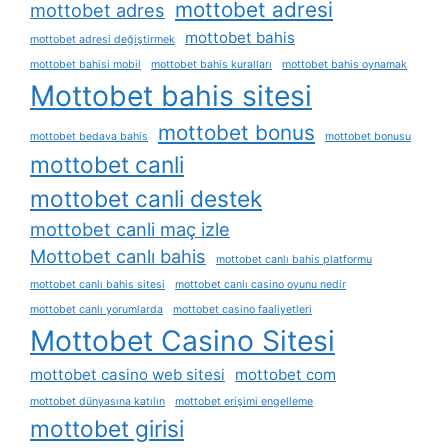
mottobet adresi
mottobet adres
mottobet bahis
mottobet adresi değiştirmek
mottobet bahisi mobil
mottobet bahis kuralları
mottobet bahis oynamak
Mottobet bahis sitesi
mottobet bonus
mottobet bedava bahis
mottobet bonusu
mottobet canli
mottobet canli destek
mottobet canli maç izle
Mottobet canlı bahis
mottobet canlı bahis platformu
mottobet canlı bahis sitesi
mottobet canlı casino oyunu nedir
mottobet canlı yorumlarda
mottobet casino faaliyetleri
Mottobet Casino Sitesi
mottobet casino web sitesi
mottobet com
mottobet dünyasına katılın
mottobet erişimi engelleme
mottobet girisi