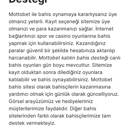
Mottobet ile bahis oynamaya kararlıysanız üye
olmanız yeterli. Kayıt seçeneği sitemize üye
olmanızı ve para kazanmanızı sağlar. İnternet
bağlantınızı spor ve casino oyunlarına bahis
yapmak için kullanabilirsiniz. Kazandığınız
paralar güvenli bir şekilde hesabınıza aktarılıp
harcanabilir.
Mottobet katılın bahis desteği
canlı
bahis oyunları gün boyu mevcuttur. Sitemize
kayıt olduktan sonra dilediğiniz oyunlara
katılabilir ve bahis oynayabilirsiniz. Mottobet
bahis sitesi olarak bahisçilerin kazanmasına
yardımcı olmak için günlük olarak güncelliyoruz.
Görsel arayüzümüz ve hediyelerimiz
müşterilerimize faydalıdır. Diğer bahis
sitelerinden farklı olarak bahisçilerimize tam
destek vermekteyiz.