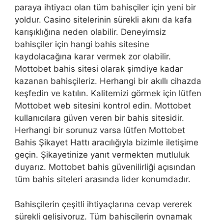
paraya ihtiyacı olan tüm bahisçiler için yeni bir
yoldur. Casino sitelerinin sürekli akını da kafa
karışıklığına neden olabilir. Deneyimsiz
bahisçiler için hangi bahis sitesine
kaydolacağına karar vermek zor olabilir.
Mottobet bahis sitesi olarak şimdiye kadar
kazanan bahisçileriz. Herhangi bir akıllı cihazda
keşfedin ve katılın. Kalitemizi görmek için lütfen
Mottobet web sitesini kontrol edin. Mottobet
kullanıcılara güven veren bir bahis sitesidir.
Herhangi bir sorunuz varsa lütfen Mottobet
Bahis Şikayet Hattı aracılığıyla bizimle iletişime
geçin. Şikayetinize yanıt vermekten mutluluk
duyarız. Mottobet bahis güvenilirliği açısından
tüm bahis siteleri arasında lider konumdadır.
Bahisçilerin çeşitli ihtiyaçlarına cevap vererek
sürekli gelişiyoruz. Tüm bahisçilerin oynamak