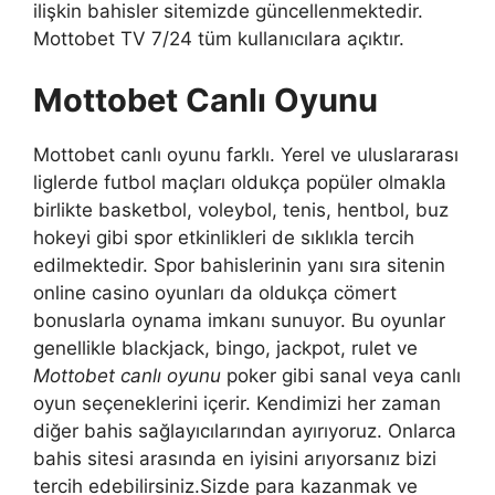
ilişkin bahisler sitemizde güncellenmektedir.
Mottobet TV 7/24 tüm kullanıcılara açıktır.
Mottobet Canlı Oyunu
Mottobet canlı oyunu farklı. Yerel ve uluslararası
liglerde futbol maçları oldukça popüler olmakla
birlikte basketbol, ​​voleybol, tenis, hentbol, ​​buz
hokeyi gibi spor etkinlikleri de sıklıkla tercih
edilmektedir. Spor bahislerinin yanı sıra sitenin
online casino oyunları da oldukça cömert
bonuslarla oynama imkanı sunuyor. Bu oyunlar
genellikle blackjack, bingo, jackpot, rulet ve
Mottobet canlı oyunu
poker gibi sanal veya canlı
oyun seçeneklerini içerir. Kendimizi her zaman
diğer bahis sağlayıcılarından ayırıyoruz. Onlarca
bahis sitesi arasında en iyisini arıyorsanız bizi
tercih edebilirsiniz.Sizde para kazanmak ve