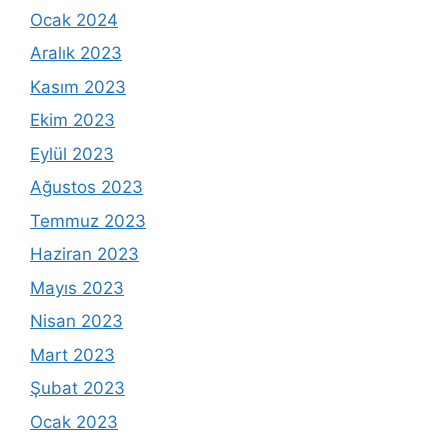
Ocak 2024
Aralık 2023
Kasım 2023
Ekim 2023
Eylül 2023
Ağustos 2023
Temmuz 2023
Haziran 2023
Mayıs 2023
Nisan 2023
Mart 2023
Şubat 2023
Ocak 2023