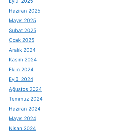
Eylül 2025
Haziran 2025
Mayıs 2025
Şubat 2025
Ocak 2025
Aralık 2024
Kasım 2024
Ekim 2024
Eylül 2024
Ağustos 2024
Temmuz 2024
Haziran 2024
Mayıs 2024
Nisan 2024