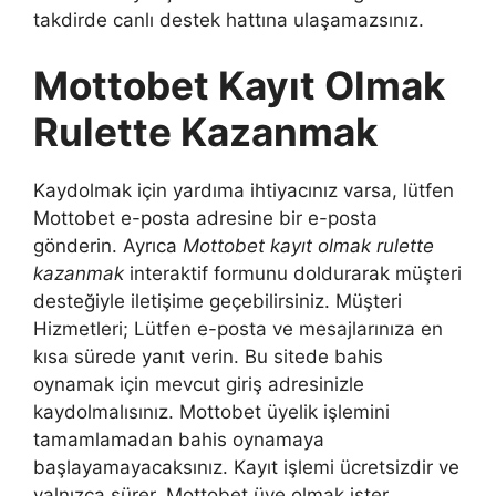
takdirde canlı destek hattına ulaşamazsınız.
Mottobet Kayıt Olmak
Rulette Kazanmak
Kaydolmak için yardıma ihtiyacınız varsa, lütfen
Mottobet e-posta adresine bir e-posta
gönderin. Ayrıca
Mottobet kayıt olmak rulette
kazanmak
interaktif formunu doldurarak müşteri
desteğiyle iletişime geçebilirsiniz. Müşteri
Hizmetleri; Lütfen e-posta ve mesajlarınıza en
kısa sürede yanıt verin. Bu sitede bahis
oynamak için mevcut giriş adresinizle
kaydolmalısınız. Mottobet üyelik işlemini
tamamlamadan bahis oynamaya
başlayamayacaksınız. Kayıt işlemi ücretsizdir ve
yalnızca sürer. Mottobet üye olmak ister