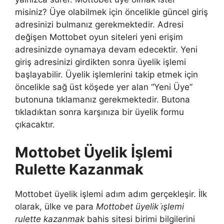
misiniz? Üye olabilmek için öncelikle güncel giriş
adresinizi bulmanız gerekmektedir. Adresi
değişen Mottobet oyun siteleri yeni erişim
adresinizde oynamaya devam edecektir. Yeni
giriş adresinizi girdikten sonra üyelik işlemi
başlayabilir. Üyelik işlemlerini takip etmek için
öncelikle sağ üst köşede yer alan “Yeni Üye”
butonuna tıklamanız gerekmektedir. Butona
tıkladıktan sonra karşınıza bir üyelik formu
çıkacaktır.
Mottobet Üyelik İşlemi
Rulette Kazanmak
Mottobet üyelik işlemi adım adım gerçekleşir. İlk
olarak, ülke ve para
Mottobet üyelik i̇şlemi
rulette kazanmak
bahis sitesi birimi bilgilerini