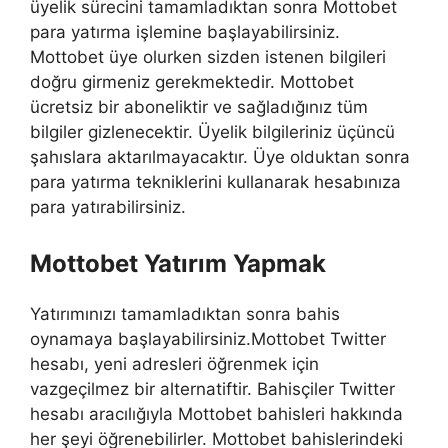
üyelik sürecini tamamladıktan sonra Mottobet
para yatırma işlemine başlayabilirsiniz.
Mottobet üye olurken sizden istenen bilgileri
doğru girmeniz gerekmektedir. Mottobet
ücretsiz bir aboneliktir ve sağladığınız tüm
bilgiler gizlenecektir. Üyelik bilgileriniz üçüncü
şahıslara aktarılmayacaktır. Üye olduktan sonra
para yatırma tekniklerini kullanarak hesabınıza
para yatırabilirsiniz.
Mottobet Yatırım Yapmak
Yatırımınızı tamamladıktan sonra bahis
oynamaya başlayabilirsiniz.Mottobet Twitter
hesabı, yeni adresleri öğrenmek için
vazgeçilmez bir alternatiftir. Bahisçiler Twitter
hesabı aracılığıyla Mottobet bahisleri hakkında
her şeyi öğrenebilirler. Mottobet bahislerindeki