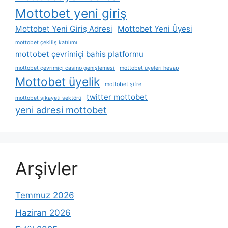
Mottobet yeni giriş
Mottobet Yeni Giriş Adresi
Mottobet Yeni Üyesi
mottobet çekiliş katılımı
mottobet çevrimiçi bahis platformu
mottobet çevrimiçi casino genişlemesi
mottobet üyeleri hesap
Mottobet üyelik
mottobet şifre
twitter mottobet
mottobet şikayeti sektörü
yeni adresi mottobet
Arşivler
Temmuz 2026
Haziran 2026