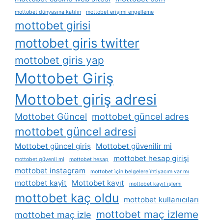
mottobet dünyasına katılın
mottobet erişimi engelleme
mottobet girisi
mottobet giris twitter
mottobet giris yap
Mottobet Giriş
Mottobet giriş adresi
Mottobet Güncel
mottobet güncel adres
mottobet güncel adresi
Mottobet güncel giriş
Mottobet güvenilir mi
mottobet hesap girişi
mottobet güvenli mi
mottobet hesap
mottobet instagram
mottobet i̇çin belgelere i̇htiyacım var mı
mottobet kayit
Mottobet kayıt
mottobet kayıt i̇şlemi
mottobet kaç oldu
mottobet kullanıcıları
mottobet maç izleme
mottobet maç izle