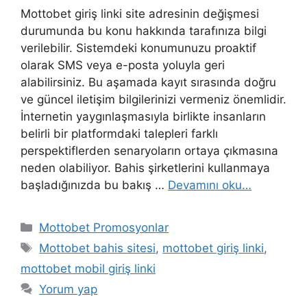
Mottobet giriş linki site adresinin değişmesi
durumunda bu konu hakkında tarafınıza bilgi
verilebilir. Sistemdeki konumunuzu proaktif
olarak SMS veya e-posta yoluyla geri
alabilirsiniz. Bu aşamada kayıt sırasında doğru
ve güncel iletişim bilgilerinizi vermeniz önemlidir.
İnternetin yaygınlaşmasıyla birlikte insanların
belirli bir platformdaki talepleri farklı
perspektiflerden senaryoların ortaya çıkmasına
neden olabiliyor. Bahis şirketlerini kullanmaya
başladığınızda bu bakış …
Devamını oku…
Kategoriler
Mottobet Promosyonlar
Etiketler
Mottobet bahis sitesi
,
mottobet giriş linki
,
mottobet mobil giriş linki
Yorum yap