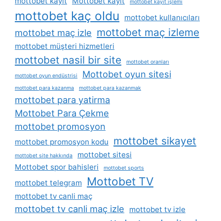
mottobet kayit
Mottobet kayıt
mottobet kayıt i̇şlemi
mottobet kaç oldu
mottobet kullanıcıları
mottobet maç izleme
mottobet maç izle
mottobet müşteri hizmetleri
mottobet nasil bir site
mottobet oranları
Mottobet oyun sitesi
mottobet oyun endüstrisi
mottobet para kazanma
mottobet para kazanmak
mottobet para yatirma
Mottobet Para Çekme
mottobet promosyon
mottobet sikayet
mottobet promosyon kodu
mottobet sitesi
mottobet site hakkında
Mottobet spor bahisleri
mottobet sports
Mottobet TV
mottobet telegram
mottobet tv canli maç
mottobet tv canli maç izle
mottobet tv izle