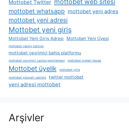
mottobet web sitesi
Mottobet Twitter
mottobet whatsapp
mottobet yeni adres
mottobet yeni adresi
Mottobet yeni giriş
Mottobet Yeni Giriş Adresi
Mottobet Yeni Üyesi
mottobet çekiliş katılımı
mottobet çevrimiçi bahis platformu
mottobet çevrimiçi casino genişlemesi
mottobet üyeleri hesap
Mottobet üyelik
mottobet şifre
twitter mottobet
mottobet şikayeti sektörü
yeni adresi mottobet
Arşivler