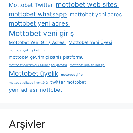
mottobet web sitesi
Mottobet Twitter
mottobet whatsapp
mottobet yeni adres
mottobet yeni adresi
Mottobet yeni giriş
Mottobet Yeni Giriş Adresi
Mottobet Yeni Üyesi
mottobet çekiliş katılımı
mottobet çevrimiçi bahis platformu
mottobet çevrimiçi casino genişlemesi
mottobet üyeleri hesap
Mottobet üyelik
mottobet şifre
twitter mottobet
mottobet şikayeti sektörü
yeni adresi mottobet
Arşivler