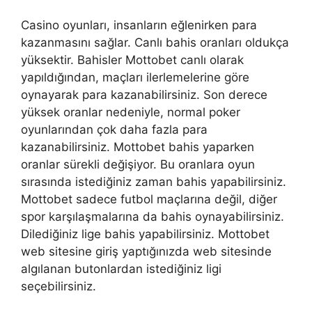
Casino oyunları, insanların eğlenirken para
kazanmasını sağlar. Canlı bahis oranları oldukça
yüksektir. Bahisler Mottobet canlı olarak
yapıldığından, maçları ilerlemelerine göre
oynayarak para kazanabilirsiniz. Son derece
yüksek oranlar nedeniyle, normal poker
oyunlarından çok daha fazla para
kazanabilirsiniz. Mottobet bahis yaparken
oranlar sürekli değişiyor. Bu oranlara oyun
sırasında istediğiniz zaman bahis yapabilirsiniz.
Mottobet sadece futbol maçlarına değil, diğer
spor karşılaşmalarına da bahis oynayabilirsiniz.
Dilediğiniz lige bahis yapabilirsiniz. Mottobet
web sitesine giriş yaptığınızda web sitesinde
algılanan butonlardan istediğiniz ligi
seçebilirsiniz.