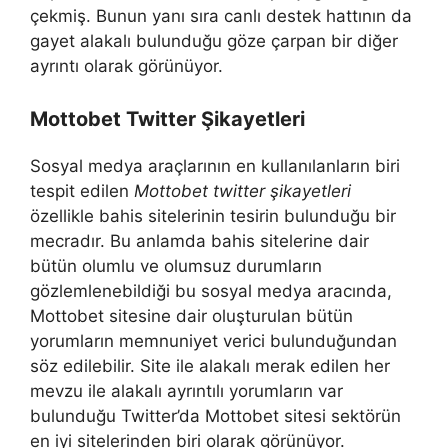
çekmiş. Bunun yanı sıra canlı destek hattının da
gayet alakalı bulunduğu göze çarpan bir diğer
ayrıntı olarak görünüyor.
Mottobet Twitter Şikayetleri
Sosyal medya araçlarının en kullanılanların biri
tespit edilen
Mottobet twitter şikayetleri
özellikle bahis sitelerinin tesirin bulunduğu bir
mecradır. Bu anlamda bahis sitelerine dair
bütün olumlu ve olumsuz durumların
gözlemlenebildiği bu sosyal medya aracında,
Mottobet sitesine dair oluşturulan bütün
yorumların memnuniyet verici bulunduğundan
söz edilebilir. Site ile alakalı merak edilen her
mevzu ile alakalı ayrıntılı yorumların var
bulunduğu Twitter’da Mottobet sitesi sektörün
en iyi sitelerinden biri olarak görünüyor.