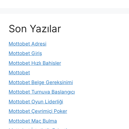
Son Yazılar
Mottobet Adresi
Mottobet Giriş
Mottobet Hızlı Bahisler
Mottobet
Mottobet Belge Gereksinimi
Mottobet Turnuva Başlangıcı
Mottobet Oyun Liderliği
Mottobet Çevrimiçi Poker
Mottobet Maç Bulma