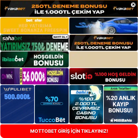
×
MOTTOBET GİRİŞ İÇİN TIKLAYINIZ!