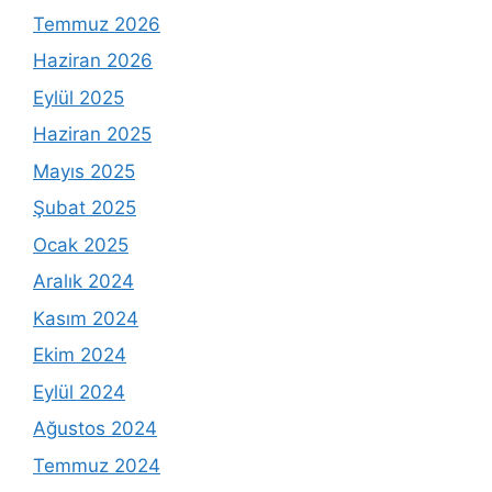
Temmuz 2026
Haziran 2026
Eylül 2025
Haziran 2025
Mayıs 2025
Şubat 2025
Ocak 2025
Aralık 2024
Kasım 2024
Ekim 2024
Eylül 2024
Ağustos 2024
Temmuz 2024