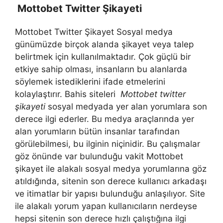
Mottobet Twitter Şikayeti
Mottobet Twitter Şikayet Sosyal medya
günümüzde birçok alanda şikayet veya talep
belirtmek için kullanılmaktadır. Çok güçlü bir
etkiye sahip olması, insanların bu alanlarda
söylemek istediklerini ifade etmelerini
kolaylaştırır. Bahis siteleri
Mottobet twitter
şikayeti
sosyal medyada yer alan yorumlara son
derece ilgi ederler. Bu medya araçlarında yer
alan yorumların bütün insanlar tarafından
görülebilmesi, bu ilginin niçinidir. Bu çalışmalar
göz önünde var bulunduğu vakit Mottobet
şikayet ile alakalı sosyal medya yorumlarına göz
atıldığında, sitenin son derece kullanıcı arkadaşı
ve itimatlar bir yapısı bulunduğu anlaşılıyor. Site
ile alakalı yorum yapan kullanıcıların nerdeyse
hepsi sitenin son derece hızlı çalıştığına ilgi