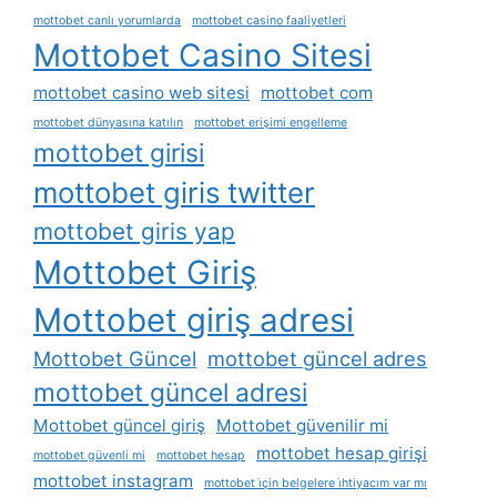
mottobet canlı yorumlarda
mottobet casino faaliyetleri
Mottobet Casino Sitesi
mottobet casino web sitesi
mottobet com
mottobet dünyasına katılın
mottobet erişimi engelleme
mottobet girisi
mottobet giris twitter
mottobet giris yap
Mottobet Giriş
Mottobet giriş adresi
Mottobet Güncel
mottobet güncel adres
mottobet güncel adresi
Mottobet güncel giriş
Mottobet güvenilir mi
mottobet hesap girişi
mottobet güvenli mi
mottobet hesap
mottobet instagram
mottobet i̇çin belgelere i̇htiyacım var mı