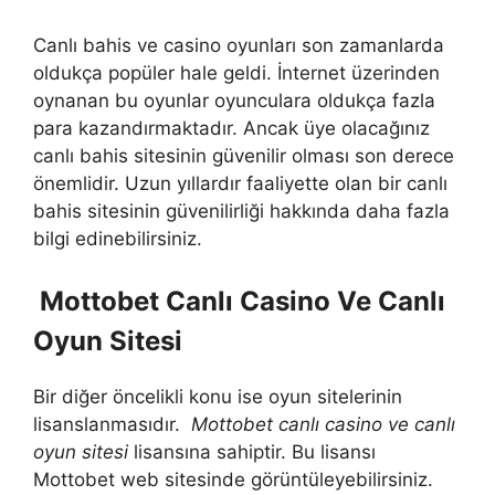
Canlı bahis ve casino oyunları son zamanlarda
oldukça popüler hale geldi. İnternet üzerinden
oynanan bu oyunlar oyunculara oldukça fazla
para kazandırmaktadır. Ancak üye olacağınız
canlı bahis sitesinin güvenilir olması son derece
önemlidir. Uzun yıllardır faaliyette olan bir canlı
bahis sitesinin güvenilirliği hakkında daha fazla
bilgi edinebilirsiniz.
Mottobet Canlı Casino Ve Canlı
Oyun Sitesi
Bir diğer öncelikli konu ise oyun sitelerinin
lisanslanmasıdır.
Mottobet canlı casino ve canlı
oyun sitesi
lisansına sahiptir. Bu lisansı
Mottobet web sitesinde görüntüleyebilirsiniz.