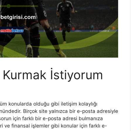
m Kurmak İstiyorum
üm konularda olduğu gibi iletişim kolaylığı
ündedir. Birçok site yalnızca bir e-posta adresiyle
orun için farklı bir e-posta adresi bulmanıza
i ve finansal işlemler gibi konular için farklı e-