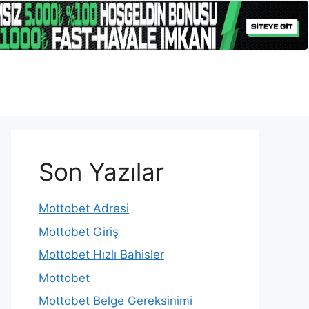
Son Yazılar
Mottobet Adresi
Mottobet Giriş
Mottobet Hızlı Bahisler
Mottobet
Mottobet Belge Gereksinimi