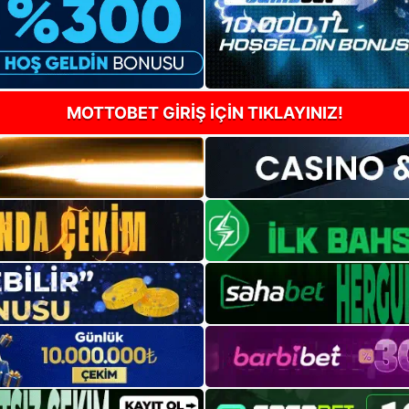
MOTTOBET GİRİŞ İÇİN TIKLAYINIZ!