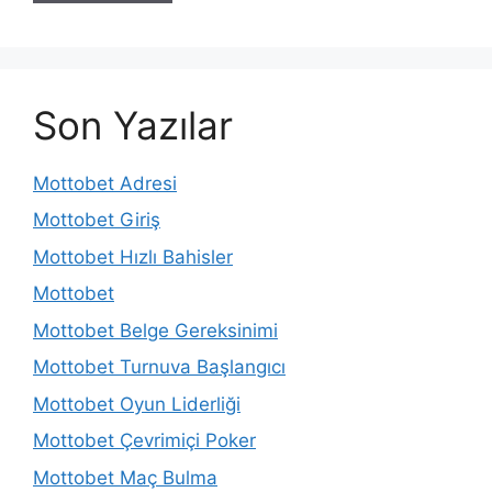
Son Yazılar
Mottobet Adresi
Mottobet Giriş
Mottobet Hızlı Bahisler
Mottobet
Mottobet Belge Gereksinimi
Mottobet Turnuva Başlangıcı
Mottobet Oyun Liderliği
Mottobet Çevrimiçi Poker
Mottobet Maç Bulma