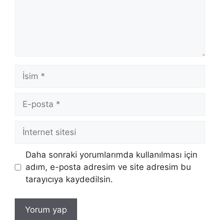
İsim
E-
posta
İnternet
sitesi
Daha sonraki yorumlarımda kullanılması için
adım, e-posta adresim ve site adresim bu
tarayıcıya kaydedilsin.