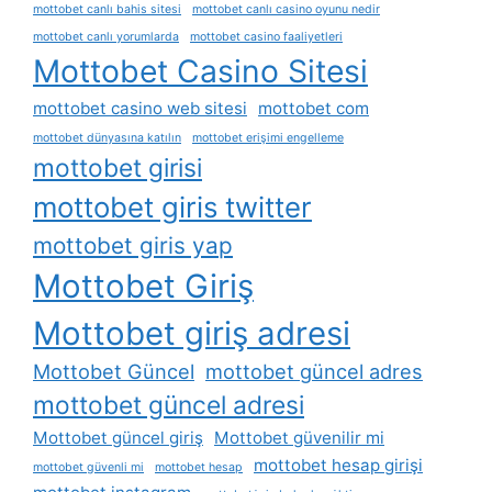
mottobet canlı bahis sitesi
mottobet canlı casino oyunu nedir
mottobet canlı yorumlarda
mottobet casino faaliyetleri
Mottobet Casino Sitesi
mottobet casino web sitesi
mottobet com
mottobet dünyasına katılın
mottobet erişimi engelleme
mottobet girisi
mottobet giris twitter
mottobet giris yap
Mottobet Giriş
Mottobet giriş adresi
Mottobet Güncel
mottobet güncel adres
mottobet güncel adresi
Mottobet güncel giriş
Mottobet güvenilir mi
mottobet hesap girişi
mottobet güvenli mi
mottobet hesap