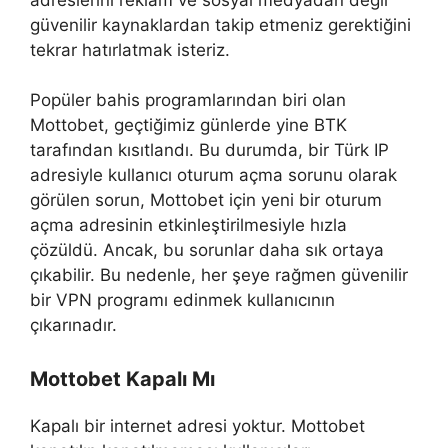
güvenilir kaynaklardan takip etmeniz gerektiğini
tekrar hatırlatmak isteriz.
Popüler bahis programlarından biri olan
Mottobet, geçtiğimiz günlerde yine BTK
tarafından kısıtlandı. Bu durumda, bir Türk IP
adresiyle kullanıcı oturum açma sorunu olarak
görülen sorun, Mottobet için yeni bir oturum
açma adresinin etkinleştirilmesiyle hızla
çözüldü. Ancak, bu sorunlar daha sık ortaya
çıkabilir. Bu nedenle, her şeye rağmen güvenilir
bir VPN programı edinmek kullanıcının
çıkarınadır.
Mottobet Kapalı Mı
Kapalı bir internet adresi yoktur. Mottobet