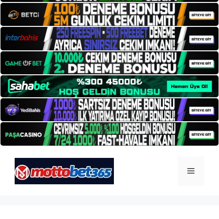
İçeriğe
atla
Menü