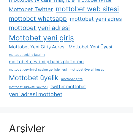
mottobet tv izle
mottobet web sitesi
Mottobet Twitter
mottobet whatsapp
mottobet yeni adres
mottobet yeni adresi
Mottobet yeni giriş
Mottobet Yeni Giriş Adresi
Mottobet Yeni Üyesi
mottobet çekiliş katılımı
mottobet çevrimiçi bahis platformu
mottobet çevrimiçi casino genişlemesi
mottobet üyeleri hesap
Mottobet üyelik
mottobet şifre
twitter mottobet
mottobet şikayeti sektörü
yeni adresi mottobet
Arşivler