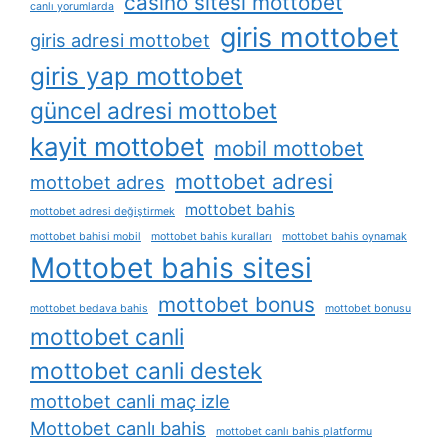
casino sitesi mottobet
canlı yorumlarda
giris mottobet
giris adresi mottobet
giris yap mottobet
güncel adresi mottobet
kayit mottobet
mobil mottobet
mottobet adresi
mottobet adres
mottobet bahis
mottobet adresi değiştirmek
mottobet bahisi mobil
mottobet bahis kuralları
mottobet bahis oynamak
Mottobet bahis sitesi
mottobet bonus
mottobet bedava bahis
mottobet bonusu
mottobet canli
mottobet canli destek
mottobet canli maç izle
Mottobet canlı bahis
mottobet canlı bahis platformu