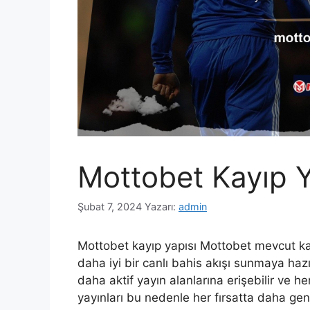
Mottobet Kayıp Y
Şubat 7, 2024
Yazarı:
admin
Mottobet kayıp yapısı Mottobet mevcut kayı
daha iyi bir canlı bahis akışı sunmaya hazı
daha aktif yayın alanlarına erişebilir ve h
yayınları bu nedenle her fırsatta daha geni