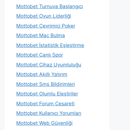
Mottobet Turnuva Başlangıcı
Mottobet Oyun Liderliği
Mottobet Çevrimiçi Poker
Mottobet Maç Bulma
Mottobet İstatistik Eşleştirme
Mottobet Canlı Spor
Mottobet Cihaz Uyumluluğu
Mottobet Akıllı Yatırım
Mottobet Sms Bildirimleri
Mottobet Olumlu Eleştiriler
Mottobet Forum Cesareti
Mottobet Kullanıcı Yorumları
Mottobet Web Güvenliği