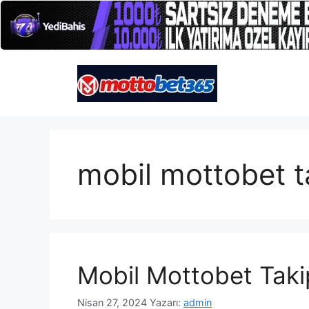
İçeriğe
atla
mobil mottobet t
Mobil Mottobet Taki
Nisan 27, 2024
Yazarı:
admin