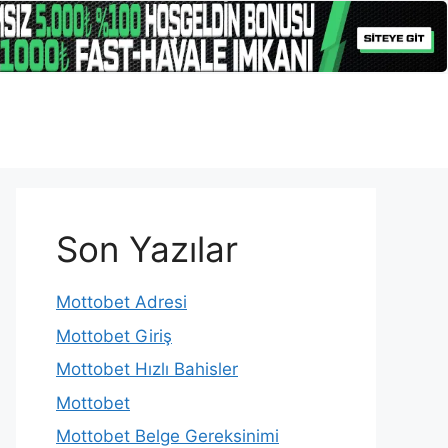
Son Yazılar
Mottobet Adresi
Mottobet Giriş
Mottobet Hızlı Bahisler
Mottobet
Mottobet Belge Gereksinimi