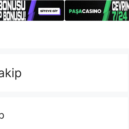
akip
p