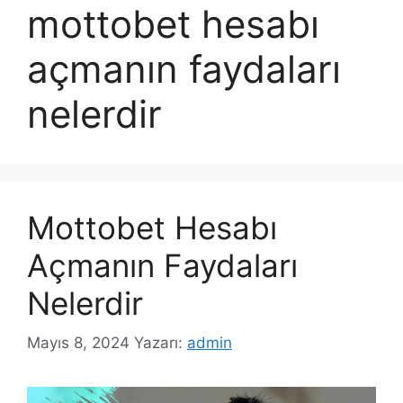
mottobet hesabı
açmanın faydaları
nelerdir
Mottobet Hesabı
Açmanın Faydaları
Nelerdir
Mayıs 8, 2024
Yazarı:
admin