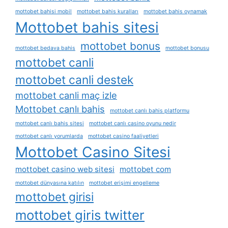
mottobet bahisi mobil
mottobet bahis kuralları
mottobet bahis oynamak
Mottobet bahis sitesi
mottobet bonus
mottobet bedava bahis
mottobet bonusu
mottobet canli
mottobet canli destek
mottobet canli maç izle
Mottobet canlı bahis
mottobet canlı bahis platformu
mottobet canlı bahis sitesi
mottobet canlı casino oyunu nedir
mottobet canlı yorumlarda
mottobet casino faaliyetleri
Mottobet Casino Sitesi
mottobet casino web sitesi
mottobet com
mottobet dünyasına katılın
mottobet erişimi engelleme
mottobet girisi
mottobet giris twitter