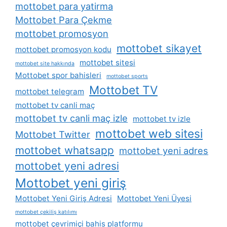
mottobet para yatirma
Mottobet Para Çekme
mottobet promosyon
mottobet sikayet
mottobet promosyon kodu
mottobet sitesi
mottobet site hakkında
Mottobet spor bahisleri
mottobet sports
Mottobet TV
mottobet telegram
mottobet tv canli maç
mottobet tv canli maç izle
mottobet tv izle
mottobet web sitesi
Mottobet Twitter
mottobet whatsapp
mottobet yeni adres
mottobet yeni adresi
Mottobet yeni giriş
Mottobet Yeni Giriş Adresi
Mottobet Yeni Üyesi
mottobet çekiliş katılımı
mottobet çevrimiçi bahis platformu