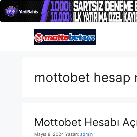
İçeriğe
atla
mottobet hesap na
Mottobet Hesabı Açm
Mayıs 8, 2024
Yazarı:
admin