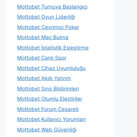
Mottobet Turnuva Başlangıcı
Mottobet Oyun Liderliği
Mottobet Çevrimiçi Poker
Mottobet Maç Bulma
Mottobet İstatistik Eşleştirme
Mottobet Canlı Spor
Mottobet Cihaz Uyumluluğu
Mottobet Akıllı Yatırım
Mottobet Sms Bildirimleri
Mottobet Olumlu Eleştiriler
Mottobet Forum Cesareti
Mottobet Kullanıcı Yorumları
Mottobet Web Güvenliği