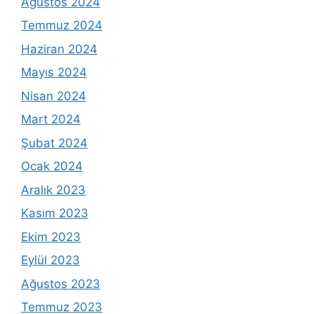
Ağustos 2024
Temmuz 2024
Haziran 2024
Mayıs 2024
Nisan 2024
Mart 2024
Şubat 2024
Ocak 2024
Aralık 2023
Kasım 2023
Ekim 2023
Eylül 2023
Ağustos 2023
Temmuz 2023