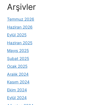
Arşivler
Temmuz 2026
Haziran 2026
Eylül 2025
Haziran 2025
Mayıs 2025
Şubat 2025
Ocak 2025
Aralık 2024
Kasım 2024
Ekim 2024
Eylül 2024