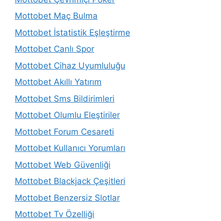
Mottobet Maç Bulma
Mottobet İstatistik Eşleştirme
Mottobet Canlı Spor
Mottobet Cihaz Uyumluluğu
Mottobet Akıllı Yatırım
Mottobet Sms Bildirimleri
Mottobet Olumlu Eleştiriler
Mottobet Forum Cesareti
Mottobet Kullanıcı Yorumları
Mottobet Web Güvenliği
Mottobet Blackjack Çeşitleri
Mottobet Benzersiz Slotlar
Mottobet Tv Özelliği