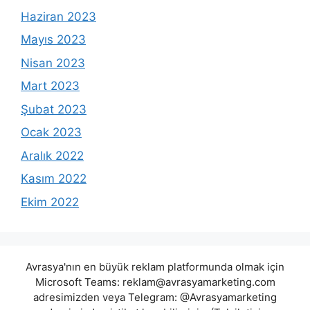
Haziran 2023
Mayıs 2023
Nisan 2023
Mart 2023
Şubat 2023
Ocak 2023
Aralık 2022
Kasım 2022
Ekim 2022
Avrasya'nın en büyük reklam platformunda olmak için
Microsoft Teams:
reklam@avrasyamarketing.com
adresimizden veya Telegram: @Avrasyamarketing