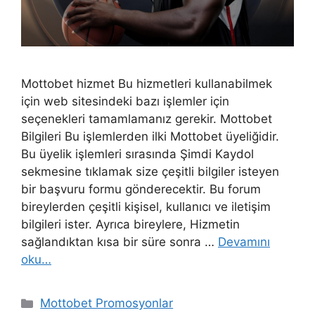
Mottobet hizmet Bu hizmetleri kullanabilmek
için web sitesindeki bazı işlemler için
seçenekleri tamamlamanız gerekir. Mottobet
Bilgileri Bu işlemlerden ilki Mottobet üyeliğidir.
Bu üyelik işlemleri sırasında Şimdi Kaydol
sekmesine tıklamak size çeşitli bilgiler isteyen
bir başvuru formu gönderecektir. Bu forum
bireylerden çeşitli kişisel, kullanıcı ve iletişim
bilgileri ister. Ayrıca bireylere, Hizmetin
sağlandıktan kısa bir süre sonra …
Devamını
oku…
Kategoriler
Mottobet Promosyonlar