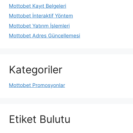
Mottobet Kayıt Belgeleri
Mottobet İnteraktif Yöntem
Mottobet Yatırım İşlemleri
Mottobet Adres Güncellemesi
Kategoriler
Mottobet Promosyonlar
Etiket Bulutu