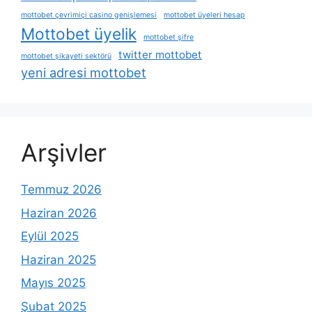
mottobet çevrimiçi casino genişlemesi
mottobet üyeleri hesap
Mottobet üyelik
mottobet şifre
twitter mottobet
mottobet şikayeti sektörü
yeni adresi mottobet
Arşivler
Temmuz 2026
Haziran 2026
Eylül 2025
Haziran 2025
Mayıs 2025
Şubat 2025