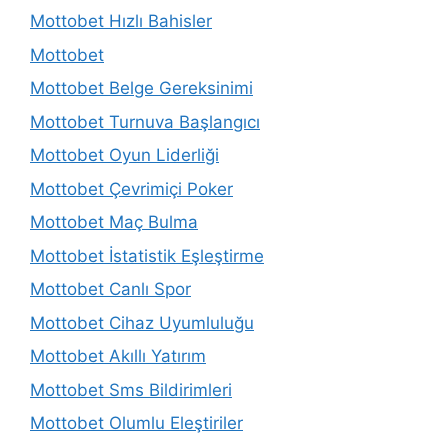
Mottobet Hızlı Bahisler
Mottobet
Mottobet Belge Gereksinimi
Mottobet Turnuva Başlangıcı
Mottobet Oyun Liderliği
Mottobet Çevrimiçi Poker
Mottobet Maç Bulma
Mottobet İstatistik Eşleştirme
Mottobet Canlı Spor
Mottobet Cihaz Uyumluluğu
Mottobet Akıllı Yatırım
Mottobet Sms Bildirimleri
Mottobet Olumlu Eleştiriler