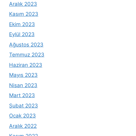
Aralık 2023
Kasım 2023
Ekim 2023
Eylül 2023
Ağustos 2023
Temmuz 2023
Haziran 2023
Mayıs 2023
Nisan 2023
Mart 2023
Şubat 2023
Ocak 2023
Aralık 2022