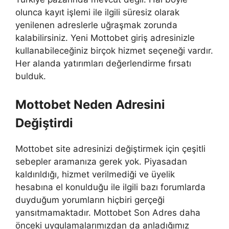
olunca kayıt işlemi ile ilgili süresiz olarak
yenilenen adreslerle uğraşmak zorunda
kalabilirsiniz. Yeni Mottobet giriş adresinizle
kullanabileceğiniz birçok hizmet seçeneği vardır.
Her alanda yatırımları değerlendirme fırsatı
bulduk.
Mottobet Neden Adresini
Değiştirdi
Mottobet site adresinizi değiştirmek için çeşitli
sebepler aramanıza gerek yok. Piyasadan
kaldırıldığı, hizmet verilmediği ve üyelik
hesabına el konulduğu ile ilgili bazı forumlarda
duyduğum yorumların hiçbiri gerçeği
yansıtmamaktadır. Mottobet Son Adres daha
önceki uygulamalarımızdan da anladığımız