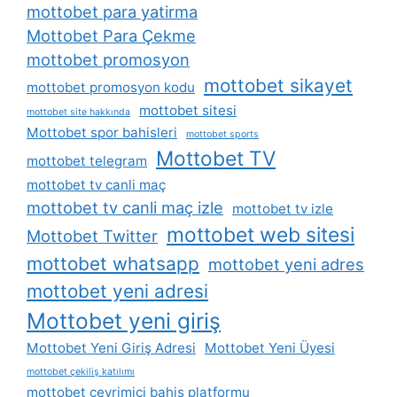
mottobet para yatirma
Mottobet Para Çekme
mottobet promosyon
mottobet sikayet
mottobet promosyon kodu
mottobet sitesi
mottobet site hakkında
Mottobet spor bahisleri
mottobet sports
Mottobet TV
mottobet telegram
mottobet tv canli maç
mottobet tv canli maç izle
mottobet tv izle
mottobet web sitesi
Mottobet Twitter
mottobet whatsapp
mottobet yeni adres
mottobet yeni adresi
Mottobet yeni giriş
Mottobet Yeni Giriş Adresi
Mottobet Yeni Üyesi
mottobet çekiliş katılımı
mottobet çevrimiçi bahis platformu