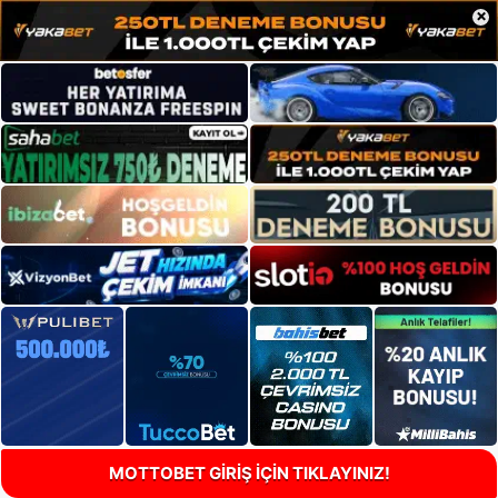
×
MOTTOBET GİRİŞ İÇİN TIKLAYINIZ!