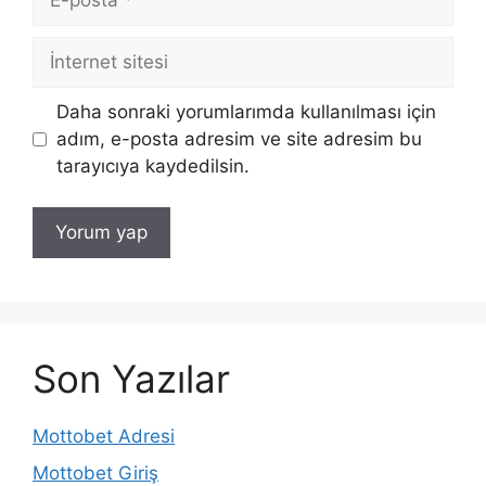
posta
İnternet
sitesi
Daha sonraki yorumlarımda kullanılması için
adım, e-posta adresim ve site adresim bu
tarayıcıya kaydedilsin.
Son Yazılar
Mottobet Adresi
Mottobet Giriş