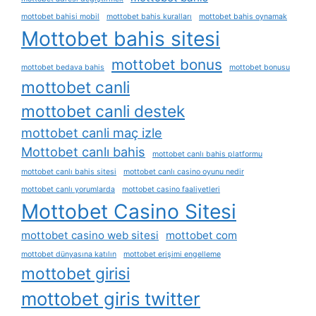
mottobet bahisi mobil
mottobet bahis kuralları
mottobet bahis oynamak
Mottobet bahis sitesi
mottobet bonus
mottobet bedava bahis
mottobet bonusu
mottobet canli
mottobet canli destek
mottobet canli maç izle
Mottobet canlı bahis
mottobet canlı bahis platformu
mottobet canlı bahis sitesi
mottobet canlı casino oyunu nedir
mottobet canlı yorumlarda
mottobet casino faaliyetleri
Mottobet Casino Sitesi
mottobet casino web sitesi
mottobet com
mottobet dünyasına katılın
mottobet erişimi engelleme
mottobet girisi
mottobet giris twitter