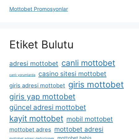
Mottobet Promosyonlar
Etiket Bulutu
canli mottobet
adresi mottobet
casino sitesi mottobet
canlı yorumlarda
giris mottobet
giris adresi mottobet
giris yap mottobet
güncel adresi mottobet
kayit mottobet
mobil mottobet
mottobet adresi
mottobet adres
mottobet bahis
mottobet adresi değiştirmek