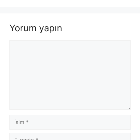
Yorum yapın
Yorum
İsim
E-