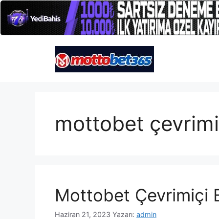
İçeriğe
atla
mottobet çevrimi
Mottobet Çevrimiçi 
Haziran 21, 2023
Yazarı:
admin