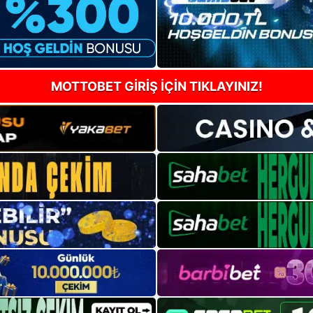
MOTTOBET GİRİŞ İÇİN TIKLAYINIZ!