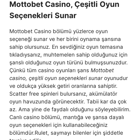
Mottobet Casino, Çeşitli Oyun
Seçenekleri Sunar
Mottobet Casino bölümü yüzlerce oyun
seçeneği sunar ve her birini oynama şansına
sahip olursunuz. En sevdiğiniz oyun temasına
tıkladıysanız, muhtemelen sahip olduğunuz için
şanslı olduğunuz oyun türünü bulmuşsunuzdur.
Çünkü tüm casino oyunları şans
Mottobet
casino, çeşitli oyun seçenekleri sunar
oyunudur
ve oldukça yüksek getiri oranlarına sahiptir.
Scatter free spinleri bulursanız, akümülatör
oyun havuzunda görünecektir. Tabii kar da çok
az. Ama yine de faydalı olduğunu söyleyebilirim.
Canlı casino bölümü, mantığa ve şansa dayalı
oyun seçenekleri için kullanabileceğiniz
bölümdür.Rulet, saymayı bilenler için şiddetle