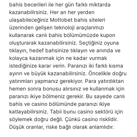
bahis becerileri ile her gün farklı miktarda
kazanabilirsiniz. Her an her yerden
ulaşabileceğiniz Mottobet bahis siteleri
üzerinden gelişen teknoloji araçlarımızı
kullanarak canlı bahis bölümümüzde kupon
oluşturarak kazanabilirsiniz. Seçtiğiniz oyuna
tıklayın, hedef bahsinize tıklayın ve anında ve
kolayca kazanmak için ne kadar vurmak
istediğinize karar verin. Paranızı iki farklı kısma
ayırın ve büyük kazanabilirsiniz. Öncelikle doğru
yatırımları yapmanız gerekiyor. Para yatırdıktan
hemen sonra bonusu alırsınız ve kullanmak için
paranızı ikiye bölmeniz gerekir. Bu sayede canlı
bahis ve casino bölümünde paranızı ikiye
katlayabilirsiniz. Tabii bunu casino sektörü için
söylemek doğru değil. Çünkü casino risklidir.
Düşük oranlar, riske bağlı olarak anlamlıdır.