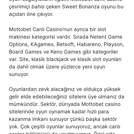
çevrimiçi bahis
çeken Sweet Bonanza oyunu bu
açıdan öne çıkıyor.
Mottobet Canlı Casino’nun ayrıca bir slot
makinesi kategorisi vardır. Sırada Netent Game
Options, KAgames, Betsoft, Habareno, Playson,
Board Games ve Keno Games gibi kategoriler
var. Site, klasik blackjack ve klasik slot oyunları
da dahil olmak üzere yüzlerce yeni oyun
sunuyor.
Oyunlardan zevk alacağınız ve oldukça yüksek
gelir elde edebileceğiniz sitelere üye olmanız da
mümkündür. Sektör, dünyada Mottobet casino
sitelerinde oyun oynamak kadar hızlı para
kazanma imkanı sunuyor çünkü başka sektör
yok. Çok çeşitli oyunlar sunuyoruz, ancak canlı