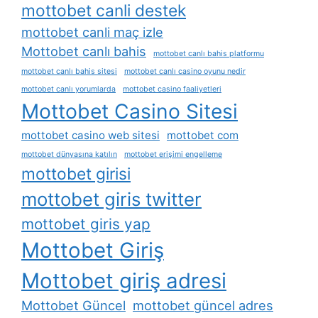
mottobet canli destek
mottobet canli maç izle
Mottobet canlı bahis
mottobet canlı bahis platformu
mottobet canlı bahis sitesi
mottobet canlı casino oyunu nedir
mottobet canlı yorumlarda
mottobet casino faaliyetleri
Mottobet Casino Sitesi
mottobet casino web sitesi
mottobet com
mottobet dünyasına katılın
mottobet erişimi engelleme
mottobet girisi
mottobet giris twitter
mottobet giris yap
Mottobet Giriş
Mottobet giriş adresi
Mottobet Güncel
mottobet güncel adres