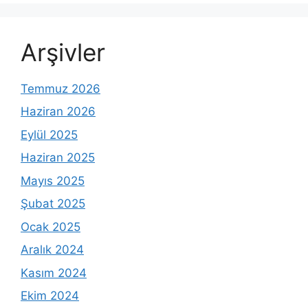
Arşivler
Temmuz 2026
Haziran 2026
Eylül 2025
Haziran 2025
Mayıs 2025
Şubat 2025
Ocak 2025
Aralık 2024
Kasım 2024
Ekim 2024