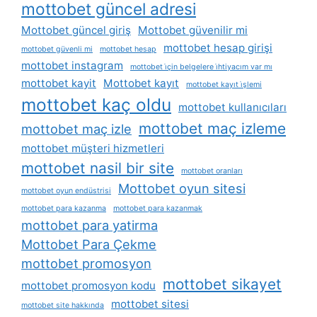
mottobet güncel adresi
Mottobet güncel giriş
Mottobet güvenilir mi
mottobet hesap girişi
mottobet güvenli mi
mottobet hesap
mottobet instagram
mottobet i̇çin belgelere i̇htiyacım var mı
mottobet kayit
Mottobet kayıt
mottobet kayıt i̇şlemi
mottobet kaç oldu
mottobet kullanıcıları
mottobet maç izleme
mottobet maç izle
mottobet müşteri hizmetleri
mottobet nasil bir site
mottobet oranları
Mottobet oyun sitesi
mottobet oyun endüstrisi
mottobet para kazanma
mottobet para kazanmak
mottobet para yatirma
Mottobet Para Çekme
mottobet promosyon
mottobet sikayet
mottobet promosyon kodu
mottobet sitesi
mottobet site hakkında