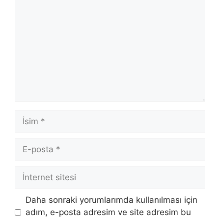
İsim
E-
posta
İnternet
sitesi
Daha sonraki yorumlarımda kullanılması için
adım, e-posta adresim ve site adresim bu