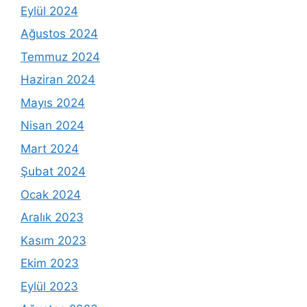
Eylül 2024
Ağustos 2024
Temmuz 2024
Haziran 2024
Mayıs 2024
Nisan 2024
Mart 2024
Şubat 2024
Ocak 2024
Aralık 2023
Kasım 2023
Ekim 2023
Eylül 2023