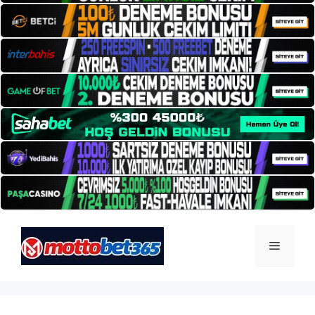
İçeriğe
atla
Menü