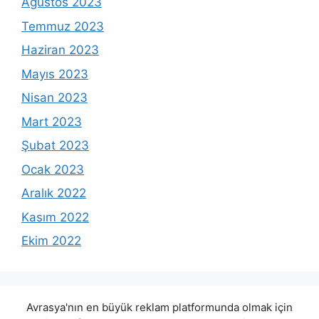
Ağustos 2023
Temmuz 2023
Haziran 2023
Mayıs 2023
Nisan 2023
Mart 2023
Şubat 2023
Ocak 2023
Aralık 2022
Kasım 2022
Ekim 2022
Avrasya'nın en büyük reklam platformunda olmak için