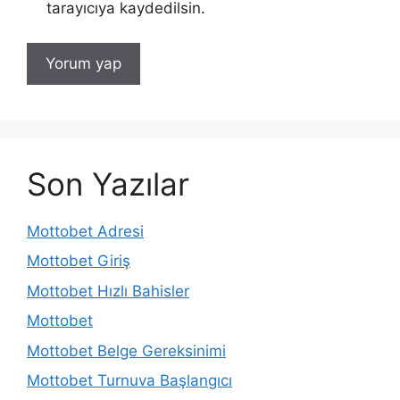
tarayıcıya kaydedilsin.
Son Yazılar
Mottobet Adresi
Mottobet Giriş
Mottobet Hızlı Bahisler
Mottobet
Mottobet Belge Gereksinimi
Mottobet Turnuva Başlangıcı