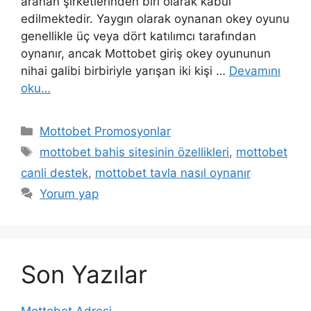
aranan şirketlerinden biri olarak kabul
edilmektedir. Yaygın olarak oynanan okey oyunu
genellikle üç veya dört katılımcı tarafından
oynanır, ancak Mottobet giriş okey oyununun
nihai galibi birbiriyle yarışan iki kişi …
Devamını
oku…
Kategoriler
Mottobet Promosyonlar
Etiketler
mottobet bahis sitesinin özellikleri
,
mottobet
canli destek
,
mottobet tavla nasıl oynanır
Yorum yap
Son Yazılar