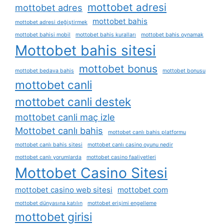
mottobet adresi
mottobet adres
mottobet bahis
mottobet adresi değiştirmek
mottobet bahisi mobil
mottobet bahis kuralları
mottobet bahis oynamak
Mottobet bahis sitesi
mottobet bonus
mottobet bedava bahis
mottobet bonusu
mottobet canli
mottobet canli destek
mottobet canli maç izle
Mottobet canlı bahis
mottobet canlı bahis platformu
mottobet canlı bahis sitesi
mottobet canlı casino oyunu nedir
mottobet canlı yorumlarda
mottobet casino faaliyetleri
Mottobet Casino Sitesi
mottobet casino web sitesi
mottobet com
mottobet dünyasına katılın
mottobet erişimi engelleme
mottobet girisi