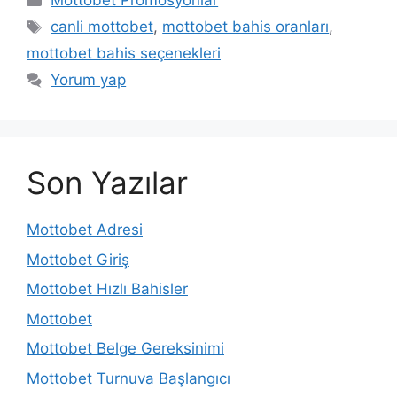
Mottobet Promosyonlar
Etiketler
canli mottobet
,
mottobet bahis oranları
,
mottobet bahis seçenekleri
Yorum yap
Son Yazılar
Mottobet Adresi
Mottobet Giriş
Mottobet Hızlı Bahisler
Mottobet
Mottobet Belge Gereksinimi
Mottobet Turnuva Başlangıcı