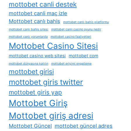
mottobet canli destek
mottobet canli maç izle
Mottobet canlı bahis
mottobet canlı bahis platformu
mottobet canlı bahis sitesi
mottobet canlı casino oyunu nedir
mottobet canlı yorumlarda
mottobet casino faaliyetleri
Mottobet Casino Sitesi
mottobet casino web sitesi
mottobet com
mottobet dünyasına katılın
mottobet erişimi engelleme
mottobet girisi
mottobet giris twitter
mottobet giris yap
Mottobet Giriş
Mottobet giriş adresi
Mottobet Güncel
mottobet güncel adres