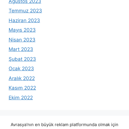
Ağustos 2023
Temmuz 2023
Haziran 2023
Mayıs 2023
Nisan 2023
Mart 2023
Şubat 2023
Ocak 2023
Aralık 2022
Kasım 2022
Ekim 2022
Avrasya'nın en büyük reklam platformunda olmak için