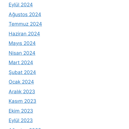
Eylül 2024
Ağustos 2024
Temmuz 2024
Haziran 2024
Mayıs 2024
Nisan 2024
Mart 2024
Şubat 2024
Ocak 2024
Aralık 2023
Kasım 2023
Ekim 2023
Eylül 2023