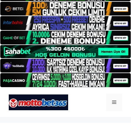
İçeriğe
atla
Menü