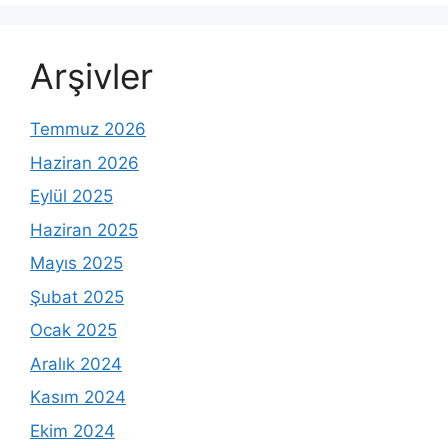
Arşivler
Temmuz 2026
Haziran 2026
Eylül 2025
Haziran 2025
Mayıs 2025
Şubat 2025
Ocak 2025
Aralık 2024
Kasım 2024
Ekim 2024