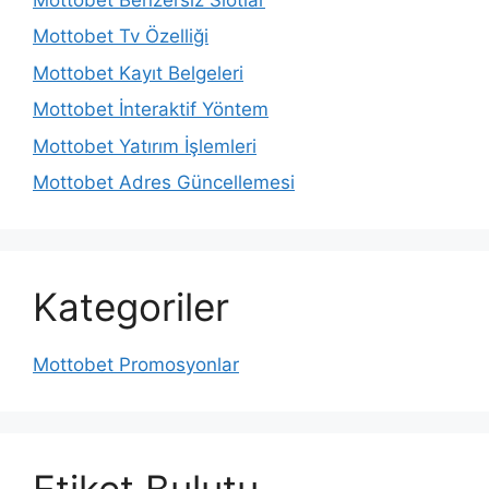
Mottobet Tv Özelliği
Mottobet Kayıt Belgeleri
Mottobet İnteraktif Yöntem
Mottobet Yatırım İşlemleri
Mottobet Adres Güncellemesi
Kategoriler
Mottobet Promosyonlar