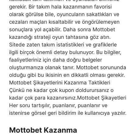
gerekir. Bir takım hala kazanmanın favorisi
olarak görülse bile, oyuncuların sakatlıkları ve
cezaları maçları kısaltabilir ve öngörülemeyen
sonuçlara yol açabilir. Daha sonra Mottobet
kazandığı strateji oyun tahtasına göz atın.
Sitede zaten takım istatistikleri ve grafiklerle
ilgili birçok önemli detay bulunuyor. Bu bilgiler,
faaliyetleriniz için daha doğru belgeler
oluşturmanıza olanak tanır. Mottobet sorununda
olduğu gibi bu ikisinin en dikkatli olması gerekir.
Mottobet Şikayetlerini Kazanma Taktikleri
Çünkü ne kadar çok kupon doldurursanız o
kadar çok para kazanırsınız.Mottobet Şikayetleri
Her soru tartışılır, puanlanır, puanlanır ve
istenirse görsel geri bildirim ile kullanıcıya yazılır.
Mottobet Kazanma