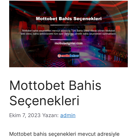
Mottobet Bahis
Seçenekleri
Ekim 7, 2023
Yazarı:
admin
Mottobet bahis seçenekleri mevcut adresiyle