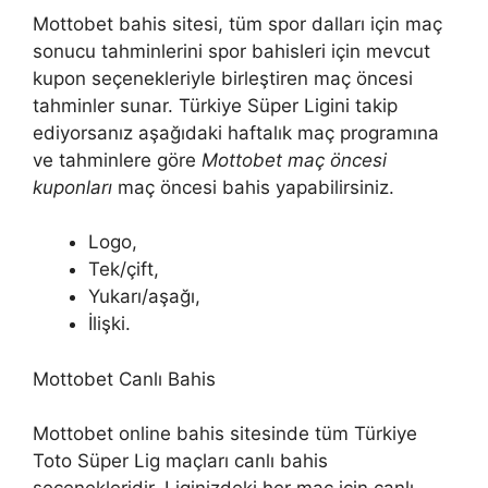
Mottobet bahis sitesi, tüm spor dalları için maç
sonucu tahminlerini spor bahisleri için mevcut
kupon seçenekleriyle birleştiren maç öncesi
tahminler sunar. Türkiye Süper Ligini takip
ediyorsanız aşağıdaki haftalık maç programına
ve tahminlere göre
Mottobet maç öncesi
kuponları
maç öncesi bahis yapabilirsiniz.
Logo,
Tek/çift,
Yukarı/aşağı,
İlişki.
Mottobet Canlı Bahis
Mottobet online bahis sitesinde tüm Türkiye
Toto Süper Lig maçları canlı bahis