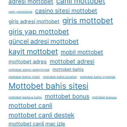
canli mottobet
adresi mottobet
casino sitesi mottobet
canlı yorumlarda
giris mottobet
giris adresi mottobet
giris yap mottobet
güncel adresi mottobet
kayit mottobet
mobil mottobet
mottobet adresi
mottobet adres
mottobet bahis
mottobet adresi değiştirmek
mottobet bahisi mobil
mottobet bahis kuralları
mottobet bahis oynamak
Mottobet bahis sitesi
mottobet bonus
mottobet bedava bahis
mottobet bonusu
mottobet canli
mottobet canli destek
mottobet canli maç izle